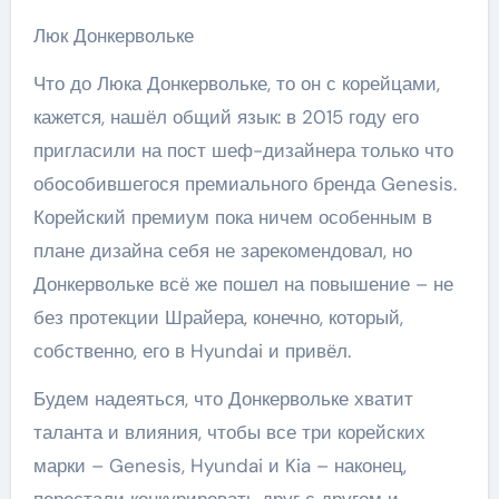
Люк Донкервольке
Что до Люка Донкервольке, то он с корейцами,
кажется, нашёл общий язык: в 2015 году его
пригласили на пост шеф-дизайнера только что
обособившегося премиального бренда Genesis.
Корейский премиум пока ничем особенным в
плане дизайна себя не зарекомендовал, но
Донкервольке всё же пошел на повышение – не
без протекции Шрайера, конечно, который,
собственно, его в Hyundai и привёл.
Будем надеяться, что Донкервольке хватит
таланта и влияния, чтобы все три корейских
марки – Genesis, Hyundai и Kia – наконец,
перестали конкурировать друг с другом и