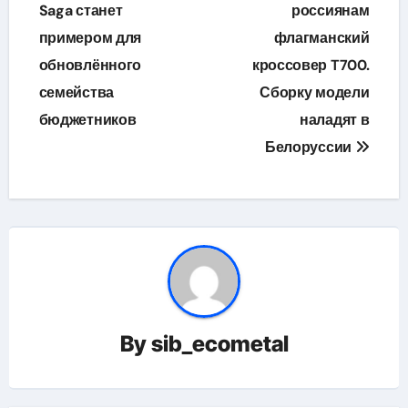
по
Saga станет
россиянам
примером для
флагманский
записям
обновлённого
кроссовер T700.
семейства
Сборку модели
бюджетников
наладят в
Белоруссии
By
sib_ecometal