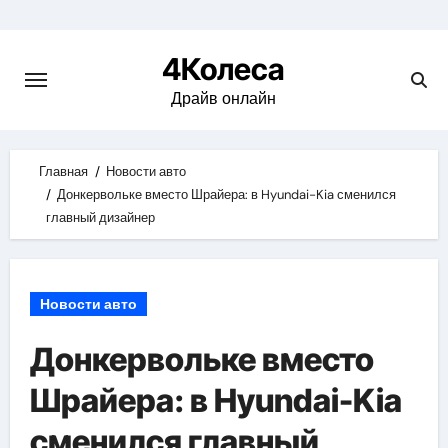
Skip
to
4Колеса
content
Драйв онлайн
Главная
Новости авто
Донкервольке вместо Шрайера: в Hyundai-Kia сменился
главный дизайнер
Новости авто
Донкервольке вместо
Шрайера: в Hyundai-Kia
сменился главный