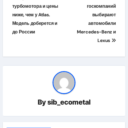
турбомотора и цены
госкомпаний
записям
ниже, чем у Atlas.
выбирают
Модель доберется и
автомобили
до России
Mercedes-Benz и
Lexus
By
sib_ecometal