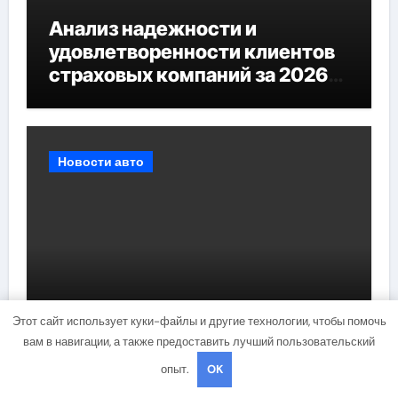
Анализ надежности и
удовлетворенности клиентов
страховых компаний за 2026
год
Новости авто
Этот сайт использует куки-файлы и другие технологии, чтобы помочь
Методы вытягивания вмятин
вам в навигации, а также предоставить лучший пользовательский
без покраски
опыт.
OK