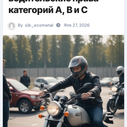
категорий A, B и C
By
sib_ecometal
Фев 27, 2026