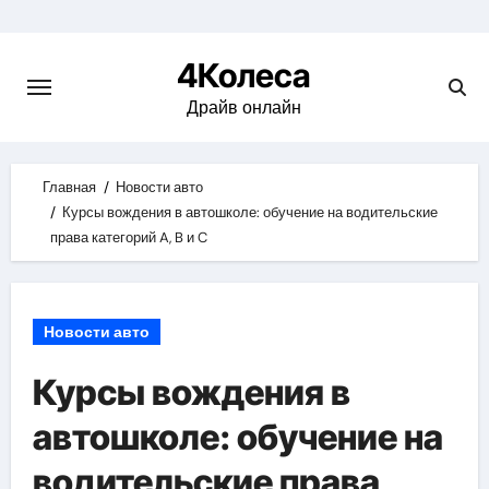
Skip
to
4Колеса
content
Драйв онлайн
Главная
Новости авто
Курсы вождения в автошколе: обучение на водительские
права категорий A, B и C
Новости авто
Курсы вождения в
автошколе: обучение на
водительские права