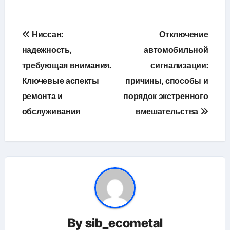
Навигация
Ниссан:
Отключение
по
надежность,
автомобильной
требующая внимания.
сигнализации:
записям
Ключевые аспекты
причины, способы и
ремонта и
порядок экстренного
обслуживания
вмешательства
By
sib_ecometal