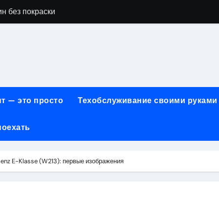
н без покраски
айн-образования в сфере современных профессий
принципы работы и критерии сравнения
онт автомобилей: оригинальные запчасти и сроки выполнен
арты для онлайн-платежей за 5 минут без верификации и 
т — это просто
Техобслуживание своими руками
учения для получения водительских прав категорий А, В, М
поехать
ем: как превратить ливень в комфортную поездку
 сигнализации: причины, способы и порядок экстренного 
nz E-Klasse (W213): первые изображения
техцентра премиального сегмента у 84-го км МКАД, вл.1 на
летворенности клиентов страховых компаний за 2026 год