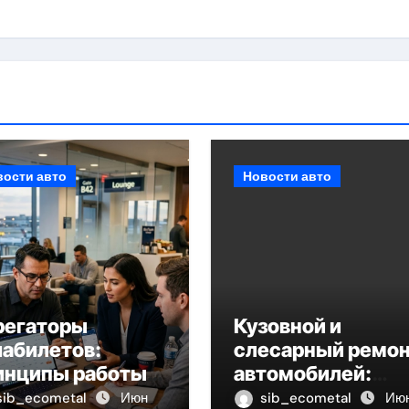
вости авто
Новости авто
регаторы
Кузовной и
иабилетов:
слесарный ремо
инципы работы и
автомобилей:
итерии
оригинальные
sib_ecometal
Июн
sib_ecometal
Ию