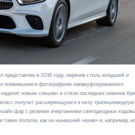
 по появившимся фотографиям закамуфлированного
 наделят новым «лицом» в стиле последних новинок бре
 Е-класс получит расширяющуюся к низу трапециевидную
дизайн фар с резкими очертаниями светодиодных ходов
ве такие полоски, как на нынешней «ешке» и, например, н