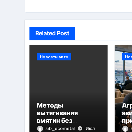
Related Post
Новости авто
Но
Методы
Аг
вытягивания
ав
вмятин без
пр
покраски
кр
sib_ecometal
Июл