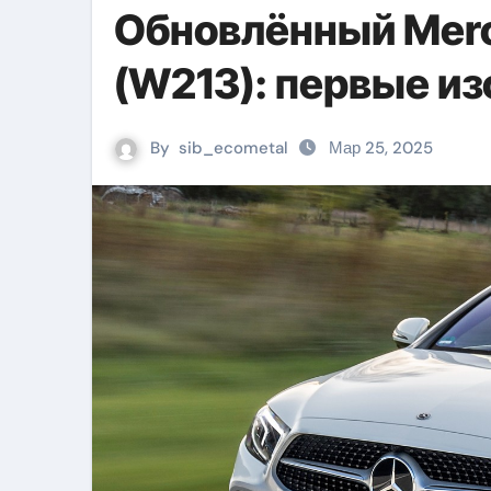
Обновлённый Merc
(W213): первые и
By
sib_ecometal
Мар 25, 2025