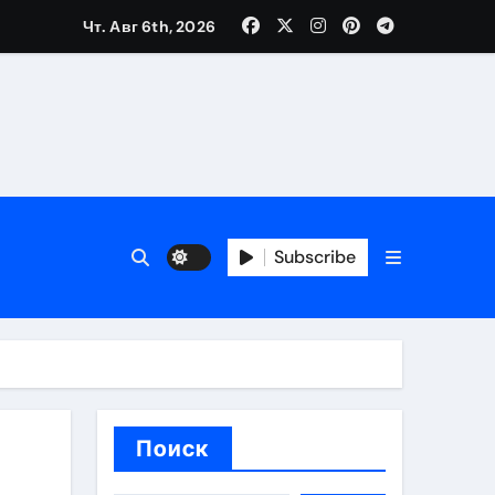
Чт. Авг 6th, 2026
ия работ
банков с пополнением стейблкоином в долларах
Subscribe
вмешательства
 карте
Поиск