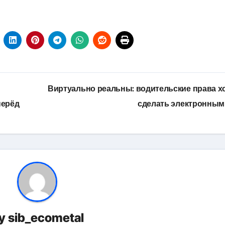
Виртуально реальны: водительские права х
перёд
сделать электронны
y
sib_ecometal