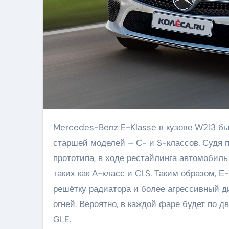
Mercedes-Benz E-Klasse в кузове W213 был представлен в 2016 году, переняв стиль младшей и
старшей моделей – С- и S-классов. Судя
прототипа, в ходе рестайлинга автомобиль
таких как А-класс и CLS. Таким образом,
решётку радиатора и более агрессивный 
огней. Вероятно, в каждой фаре будет по д
GLE.