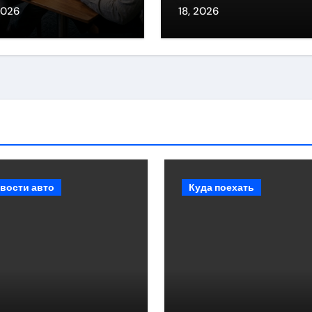
авнения
запчасти и сроки
2026
18, 2026
выполнения рабо
вости авто
Куда поехать