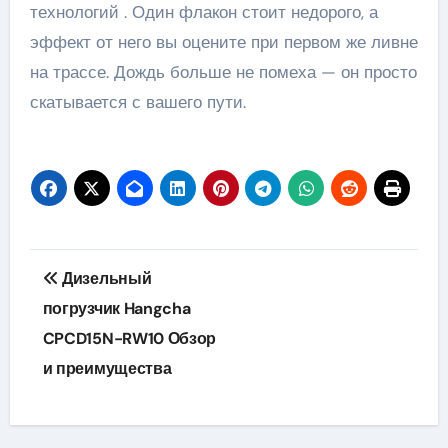
технологий . Один флакон стоит недорого, а
эффект от него вы оцените при первом же ливне
на трассе. Дождь больше не помеха — он просто
скатывается с вашего пути.
Навигация
Дизельный
по
погрузчик Hangcha
CPCD15N-RW10 Обзор
записям
и преимущества