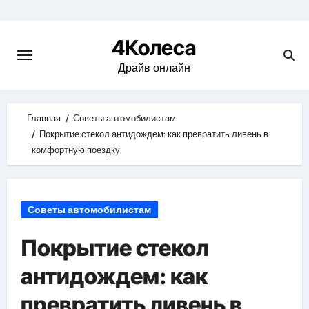
Skip
to
4Колеса
content
Драйв онлайн
Главная
Советы автомобилистам
Покрытие стекол антидождем: как превратить ливень в
комфортную поездку
Советы автомобилистам
Покрытие стекол
антидождем: как
превратить ливень в