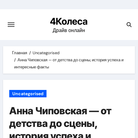
Skip
to
4Колеса
content
Драйв онлайн
Главная
Uncategorised
Анна Чиповская — от детства до сцены, история успеха и
интересные факты
Uncategorised
Анна Чиповская — от
детства до сцены,
история успеха и