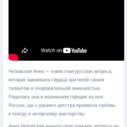
Чиповская Анна — известная русская актриса,
которая завоевала сердца зрителей своим
талантом и очаровательной внешностью.
Родилась она в маленьком городке на юге
России, где с раннего детства проявила любовь
к театру и актерскому мастерству.
Анна Чиповская начала свою карьеру актрисы на