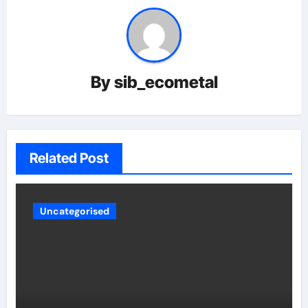
By
sib_ecometal
Related Post
Uncategorised