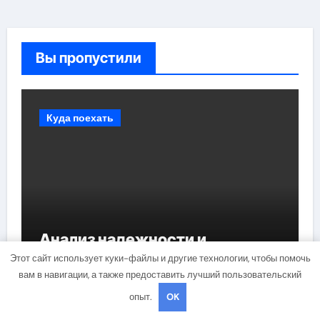
Вы пропустили
Куда поехать
Анализ надежности и
удовлетворенности клиентов
Этот сайт использует куки-файлы и другие технологии, чтобы помочь
страховых компаний за 2026
вам в навигации, а также предоставить лучший пользовательский
год
опыт.
OK