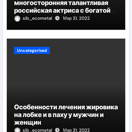
многосторонняя талантливая
российская актриса с богатой
биографией и успешной
sib_ecometal
Мар 31, 2022
карьерой
Uncategorised
Особенности лечения жировика
на лобке и в паху у мужчин и
женщин
sib_ecometal
Мар 31, 2022