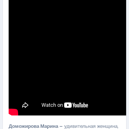
Доможирова Марина –
удивительная женщина,