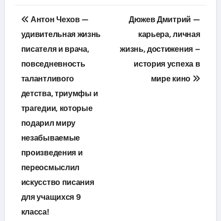
Навигация
Антон Чехов —
Дюжев Дмитрий —
по
удивительная жизнь
карьера, личная
писателя и врача,
жизнь, достижения –
записям
повседневность
история успеха в
талантливого
мире кино
детства, триумфы и
трагедии, которые
подарил миру
незабываемые
произведения и
переосмыслил
искусство писания
для учащихся 9
класса!