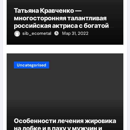
Татьяна Кравченко —
многосторонняя талантливая
российская актриса с богатой
биографией и успешной
sib_ecometal
Мар 31, 2022
карьерой
Uncategorised
Особенности лечения жировика
на лобке и в паху у мужчин и