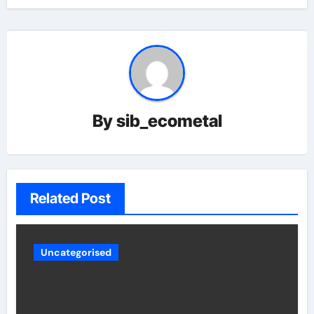
By
sib_ecometal
Related Post
Uncategorised