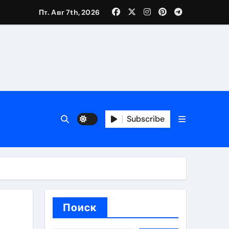
Пт. Авг 7th, 2026
ия работ
банков с пополнением стейблкоином в долларах
Subscribe
вмешательства
 карте
Поиск