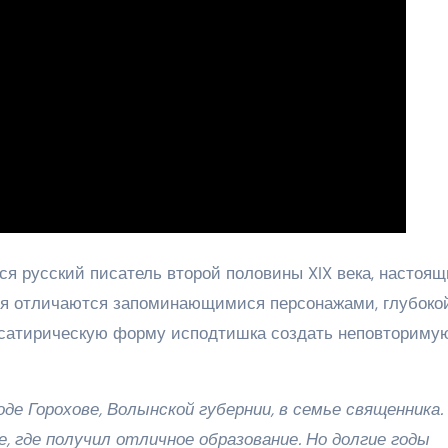
 русский писатель второй половины XIX века, настоя
ния отличаются запоминающимися персонажами, глубоко
 сатирическую форму исподтишка создать неповториму
оде Горохове, Волынской губернии, в семье священника.
 где получил отличное образование. Но долгие годы