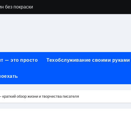
н без покраски
айн-образования в сфере современных профессий
принципы работы и критерии сравнения
онт автомобилей: оригинальные запчасти и сроки выполнен
арты для онлайн-платежей за 5 минут без верификации и 
т — это просто
Техобслуживание своими руками
учения для получения водительских прав категорий А, В, М
поехать
ем: как превратить ливень в комфортную поездку
 сигнализации: причины, способы и порядок экстренного 
— краткий обзор жизни и творчества писателя
техцентра премиального сегмента у 84-го км МКАД, вл.1 на
летворенности клиентов страховых компаний за 2026 год