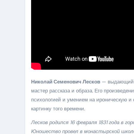
Николай Семенович Лесков
— выдающийся
мастер рассказа и образа. Его произведе
психологией и умением на ироническую и
картинку того времени.
Лесков родился 16 февраля 1831 года в гор
Юношество провел в монастырской школе,