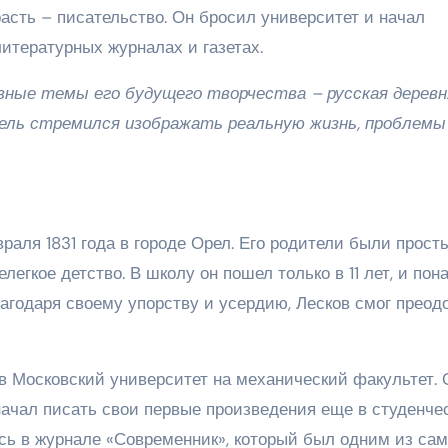
расть – писательство. Он бросил университет и начал
итературных журналах и газетах.
овные темы его будущего творчества – русская деревн
тель стремился изображать реальную жизнь, проблемы
раля 1831 года в городе Орел. Его родители были прос
легкое детство. В школу он пошел только в 11 лет, и пон
лагодаря своему упорству и усердию, Лесков смог преод
в Московский университет на механический факультет. 
начал писать свои первые произведения еще в студенче
сь в журнале «Современник», который был одним из са