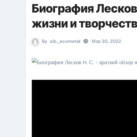
Биография Лесков 
жизни и творчеств
By
sib_ecometal
Мар 30, 2022