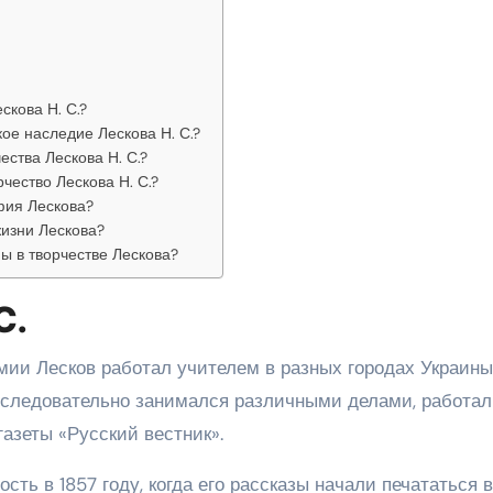
скова Н. С.?
ое наследие Лескова Н. С.?
ества Лескова Н. С.?
чество Лескова Н. С.?
фия Лескова?
изни Лескова?
ы в творчестве Лескова?
С.
мии Лесков работал учителем в разных городах Украины
 последовательно занимался различными делами, работал
газеты «Русский вестник».
ть в 1857 году, когда его рассказы начали печататься в