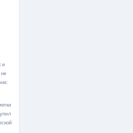
 и
 не
ни:
метки
тупил
еской