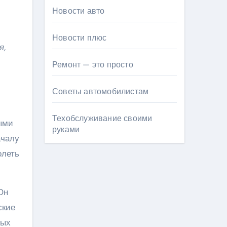
Новости авто
Новости плюс
я,
Ремонт — это просто
Советы автомобилистам
Техобслуживание своими
тыми
руками
ачалу
олеть
Он
ские
мых