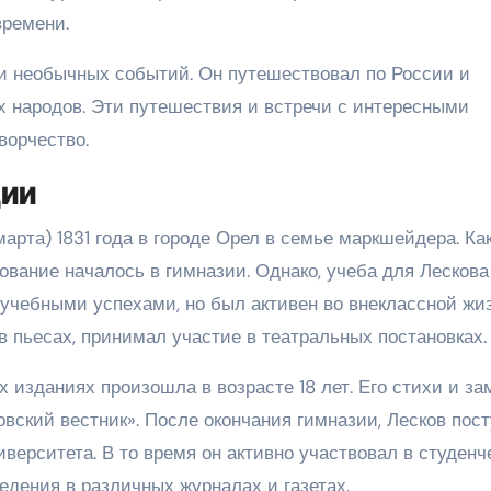
времени.
и необычных событий. Он путешествовал по России и
х народов. Эти путешествия и встречи с интересными
ворчество.
ции
рта) 1831 года в городе Орел в семье маркшейдера. Как
ование началось в гимназии. Однако, учеба для Лескова
учебными успехами, но был активен во внеклассной жиз
 в пьесах, принимал участие в театральных постановках.
 изданиях произошла в возрасте 18 лет. Его стихи и за
вский вестник». После окончания гимназии, Лесков пос
верситета. В то время он активно участвовал в студенч
едения в различных журналах и газетах.