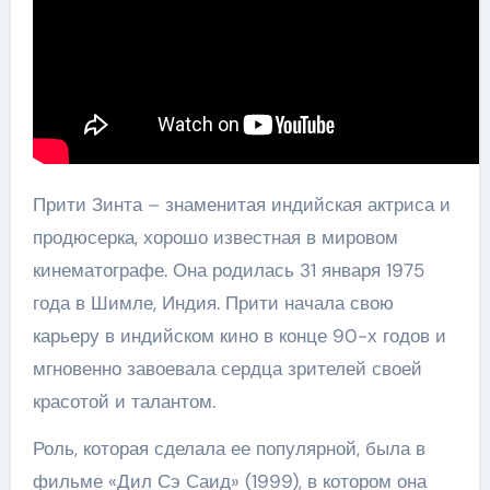
Прити Зинта – знаменитая индийская актриса и
продюсерка, хорошо известная в мировом
кинематографе. Она родилась 31 января 1975
года в Шимле, Индия. Прити начала свою
карьеру в индийском кино в конце 90-х годов и
мгновенно завоевала сердца зрителей своей
красотой и талантом.
Роль, которая сделала ее популярной, была в
фильме «Дил Сэ Саид» (1999), в котором она