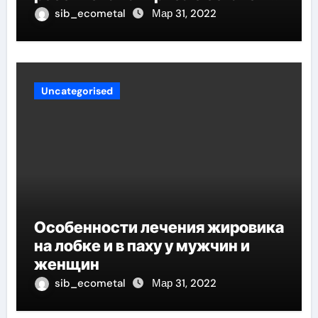
биографией и успешной
sib_ecometal
Мар 31, 2022
карьерой
Uncategorised
Особенности лечения жировика
на лобке и в паху у мужчин и
женщин
sib_ecometal
Мар 31, 2022