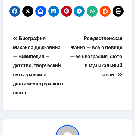
Навигация
Биография
Рождественская
по
Михаила Державина
Жанна — все о певице
— Википедия —
— ее биография, фото
записям
детство, творческий
и музыкальный
путь, успехи и
талант
достижения русского
поэта