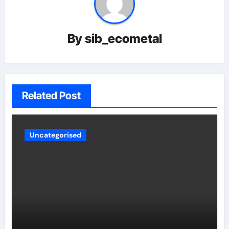
By
sib_ecometal
Related Post
Uncategorised