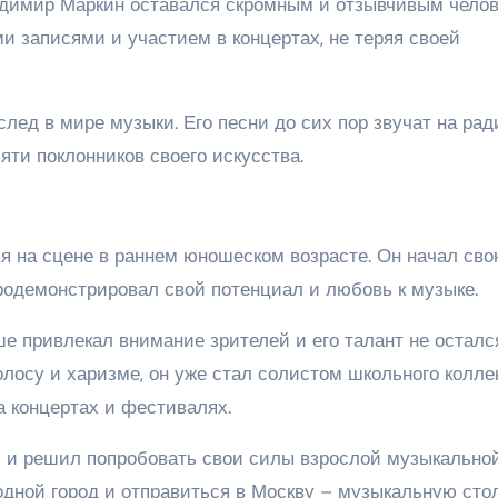
адимир Маркин оставался скромным и отзывчивым челов
и записями и участием в концертах, не теряя своей
ед в мире музыки. Его песни до сих пор звучат на рад
яти поклонников своего искусства.
 на сцене в раннем юношеском возрасте. Он начал св
 продемонстрировал свой потенциал и любовь к музыке.
 привлекал внимание зрителей и его талант не осталс
олосу и харизме, он уже стал солистом школьного колле
а концертах и фестивалях.
м и решил попробовать свои силы взрослой музыкально
одной город и отправиться в Москву – музыкальную сто