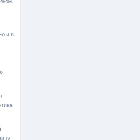
еком.
ио и в
ою
я
ктива
й
лицу