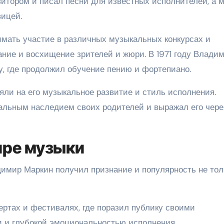
зитором и писал песни для известных исполнителей, а м
вицей.
имать участие в различных музыкальных конкурсах и
ание и восхищение зрителей и жюри. В 1971 году Влади
, где продолжил обучение пению и фортепиано.
яли на его музыкальное развитие и стиль исполнения.
альным наследием своих родителей и выражал его чере
ире музыки
имир Маркин получил признание и популярность не тол
ертах и фестивалях, где поразил публику своими
и глубокой эмоциональностью исполнения.