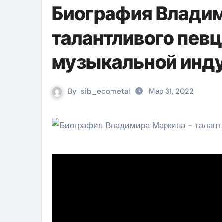
Биография Влади
талантливого певца
музыкальной инд
By
sib_ecometal
Мар 31, 2022