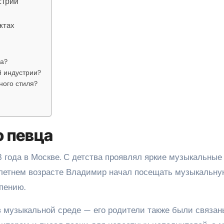
стрии
ктах
а?
й индустрии?
ного стиля?
о певца
 года в Москве. С детства проявлял яркие музыкальные
илетнем возрасте Владимир начал посещать музыкальн
 пению.
 музыкальной среде — его родители также были связан