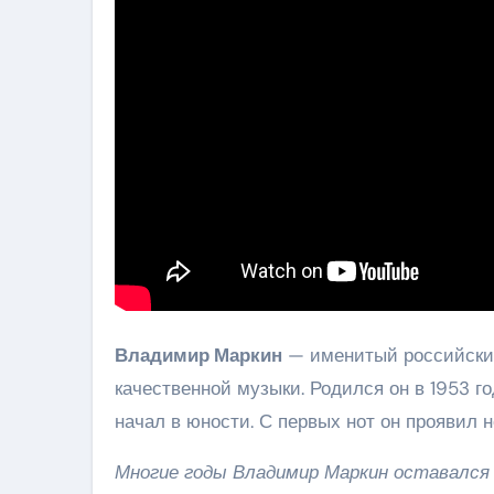
Владимир Маркин
— именитый российский
качественной музыки. Родился он в 1953 
начал в юности. С первых нот он проявил 
Многие годы Владимир Маркин оставался