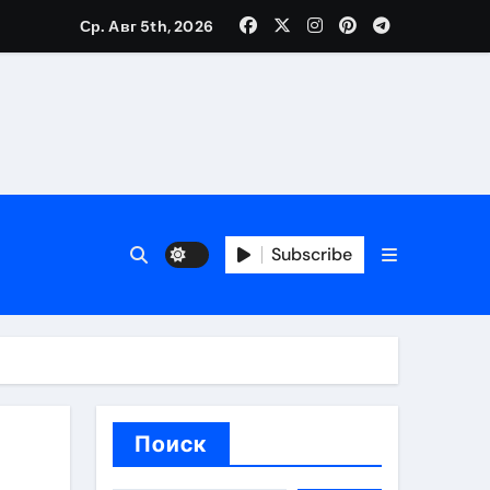
Ср. Авг 5th, 2026
ия работ
банков с пополнением стейблкоином в долларах
Subscribe
вмешательства
 карте
Поиск