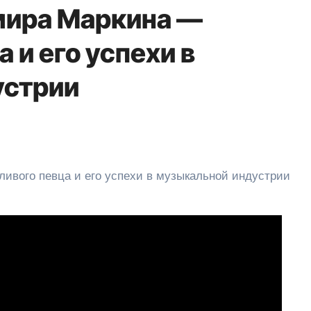
мира Маркина —
 и его успехи в
устрии