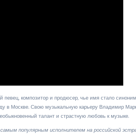
 певец, композитор и продюсер, чье имя стало синони
году в Москве. Свою музыкальную карьеру Владимир Мар
необыкновенный талант и страстную любовь к музыке.
 самым популярным исполнителем на российской эстра