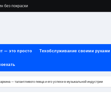
н без покраски
айн-образования в сфере современных профессий
принципы работы и критерии сравнения
онт автомобилей: оригинальные запчасти и сроки выполнен
арты для онлайн-платежей за 5 минут без верификации и 
т — это просто
Техобслуживание своими руками
учения для получения водительских прав категорий А, В, М
поехать
ем: как превратить ливень в комфортную поездку
 сигнализации: причины, способы и порядок экстренного 
ркина — талантливого певца и его успехи в музыкальной индустрии
техцентра премиального сегмента у 84-го км МКАД, вл.1 на
летворенности клиентов страховых компаний за 2026 год