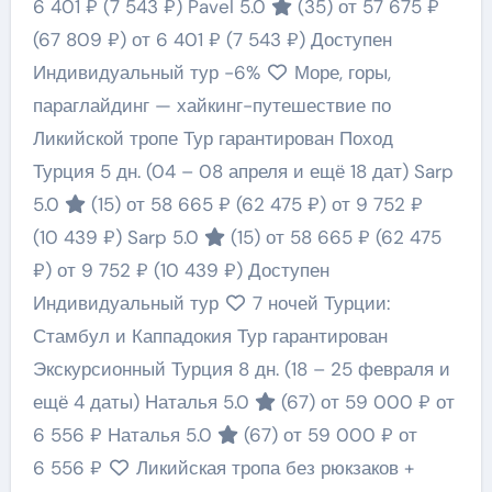
6 401 ₽
(7 543 ₽)
Pavel 5.0
(35)
от 57 675 ₽
(67 809 ₽)
от 6 401 ₽
(7 543 ₽)
Доступен
Индивидуальный тур
-6%
Море, горы,
параглайдинг — хайкинг-путешествие по
Ликийской тропе Тур гарантирован Поход
Турция
5 дн.
(04 – 08 апреля и ещё 18 дат)
Sarp
5.0
(15)
от 58 665 ₽
(62 475 ₽)
от 9 752 ₽
(10 439 ₽)
Sarp 5.0
(15)
от 58 665 ₽
(62 475
₽)
от 9 752 ₽
(10 439 ₽)
Доступен
Индивидуальный тур
7 ночей Турции:
Стамбул и Каппадокия Тур гарантирован
Экскурсионный Турция
8 дн.
(18 – 25 февраля и
ещё 4 даты)
Наталья 5.0
(67)
от 59 000 ₽
от
6 556 ₽
Наталья 5.0
(67)
от 59 000 ₽
от
6 556 ₽
Ликийская тропа без рюкзаков +