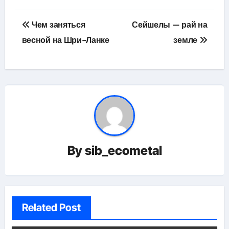
Навигация
Чем заняться
Сейшелы — рай на
по
весной на Шри-Ланке
земле
записям
By
sib_ecometal
Related Post