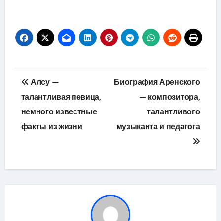
Навигация
Алсу —
Биография Аренского
по
талантливая певица,
— композитора,
немного известные
талантливого
записям
факты из жизни
музыканта и педагога