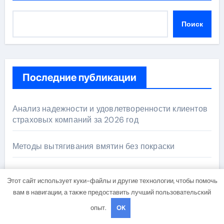
Поиск
Последние публикации
Анализ надежности и удовлетворенности клиентов
страховых компаний за 2026 год
Методы вытягивания вмятин без покраски
Обзор и особенности онлайн-образования в сфере
Этот сайт использует куки-файлы и другие технологии, чтобы помочь
современных профессий
вам в навигации, а также предоставить лучший пользовательский
опыт.
OK
Агрегаторы авиабилетов: принципы работы и
критерии сравнения