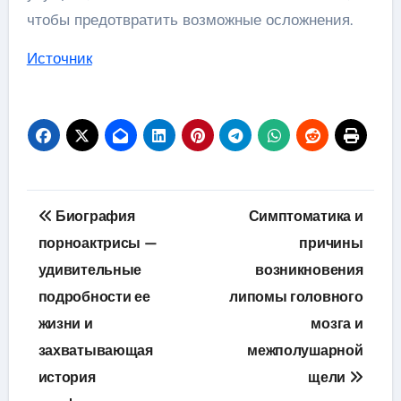
чтобы предотвратить возможные осложнения.
Источник
Навигация
Биография
Симптоматика и
по
порноактрисы —
причины
удивительные
возникновения
записям
подробности ее
липомы головного
жизни и
мозга и
захватывающая
межполушарной
история
щели