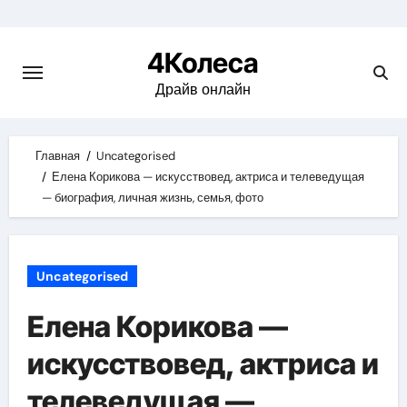
Skip
to
4Колеса
content
Драйв онлайн
Главная
Uncategorised
Елена Корикова — искусствовед, актриса и телеведущая
— биография, личная жизнь, семья, фото
Uncategorised
Елена Корикова —
искусствовед, актриса и
телеведущая —