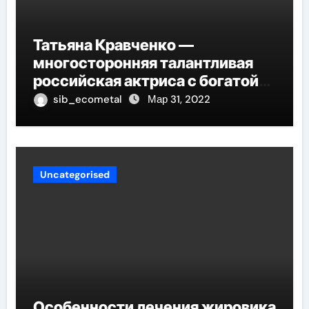
Татьяна Кравченко —
многосторонняя талантливая
российская актриса с богатой
биографией и успешной
sib_ecometal
Мар 31, 2022
карьерой
Uncategorised
Особенности лечения жировика