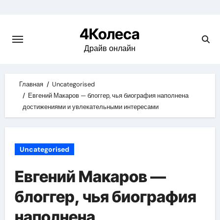
Skip
to
4Колеса
content
Драйв онлайн
Главная
Uncategorised
Евгений Макаров — блоггер, чья биография наполнена
достижениями и увлекательными интересами
Uncategorised
Евгений Макаров —
блоггер, чья биография
наполнена