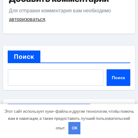
Для отправки комментария вам необходимо
авторизоваться
.
Поиск
Поиск
Последние публикации
Этот сайт использует куки-файлы и другие технологии, чтобы помочь
вам в навигации, а также предоставить лучший пользовательский
опыт.
OK
Анализ надежности и удовлетворенности клиентов
страховых компаний за 2026 год