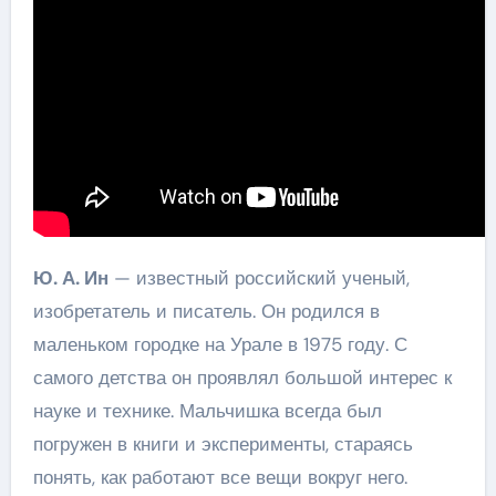
Ю. А. Ин
— известный российский ученый,
изобретатель и писатель. Он родился в
маленьком городке на Урале в 1975 году. С
самого детства он проявлял большой интерес к
науке и технике. Мальчишка всегда был
погружен в книги и эксперименты, стараясь
понять, как работают все вещи вокруг него.