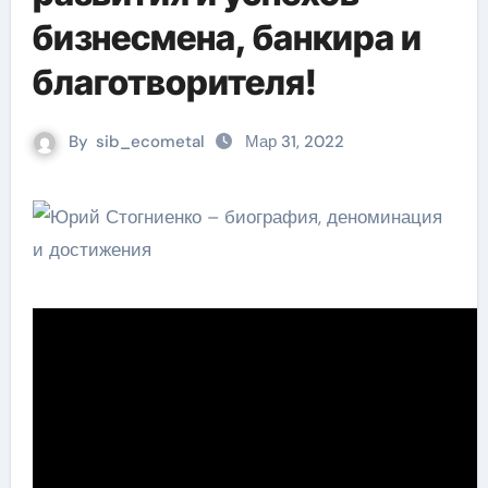
бизнесмена, банкира и
благотворителя!
By
sib_ecometal
Мар 31, 2022