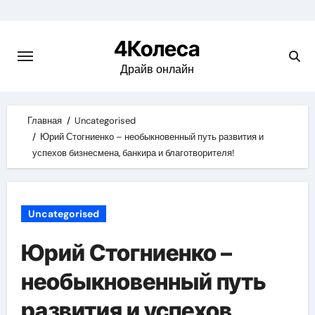
Skip
to
4Колеса
content
Драйв онлайн
Главная
Uncategorised
Юрий Стогниенко – необыкновенный путь развития и
успехов бизнесмена, банкира и благотворителя!
Uncategorised
Юрий Стогниенко –
необыкновенный путь
развития и успехов