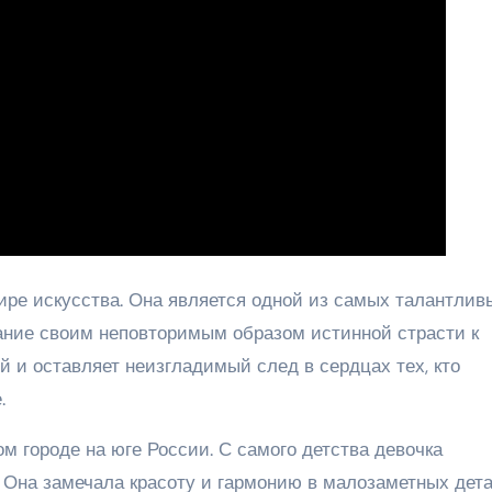
ире искусства. Она является одной из самых талантлив
ание своим неповторимым образом истинной страсти к
й и оставляет неизгладимый след в сердцах тех, кто
.
м городе на юге России. С самого детства девочка
 Она замечала красоту и гармонию в малозаметных дет