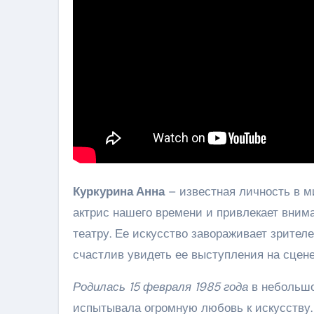
Куркурина Анна
– известная личность в м
актрис нашего времени и привлекает вним
театру. Ее искусство завораживает зрителе
счастлив увидеть ее выступления на сцене
Родилась 15 февраля 1985 года
в небольшо
испытывала огромную любовь к искусству.