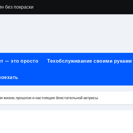
н без покраски
айн-образования в сфере современных профессий
принципы работы и критерии сравнения
онт автомобилей: оригинальные запчасти и сроки выполнен
арты для онлайн-платежей за 5 минут без верификации и 
т — это просто
Техобслуживание своими руками
учения для получения водительских прав категорий А, В, М
поехать
ем: как превратить ливень в комфортную поездку
 сигнализации: причины, способы и порядок экстренного 
я жизни, прошлое и настоящее блистательной актрисы
техцентра премиального сегмента у 84-го км МКАД, вл.1 на
летворенности клиентов страховых компаний за 2026 год