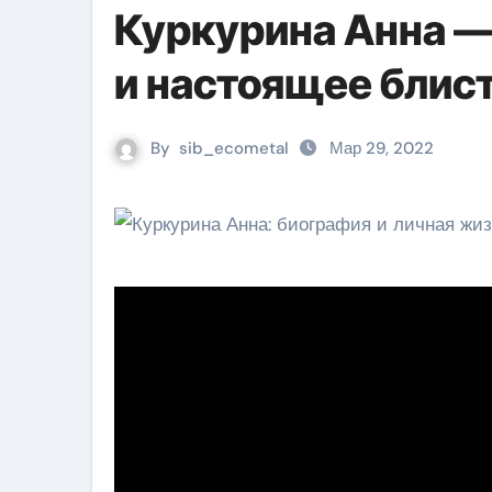
Куркурина Анна —
и настоящее блис
By
sib_ecometal
Мар 29, 2022