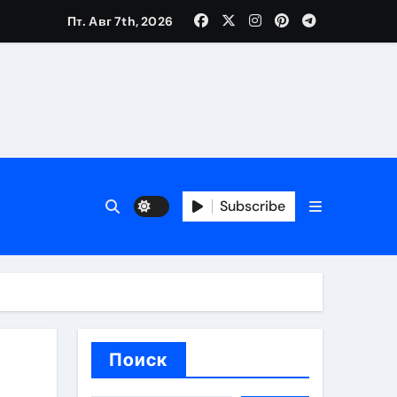
Пт. Авг 7th, 2026
ия работ
банков с пополнением стейблкоином в долларах
Subscribe
вмешательства
 карте
Поиск