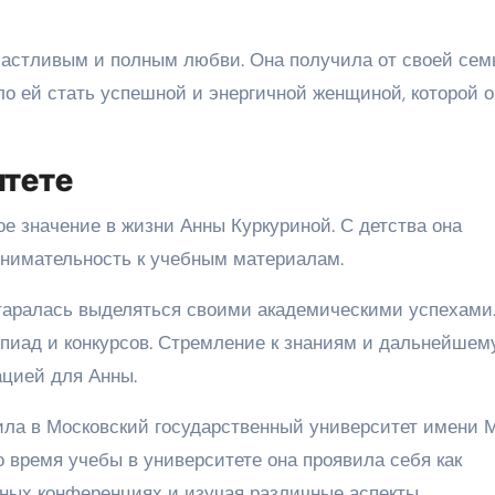
частливым и полным любви. Она получила от своей сем
ло ей стать успешной и энергичной женщиной, которой о
итете
е значение в жизни Анны Куркуриной. С детства она
внимательность к учебным материалам.
таралась выделяться своими академическими успехами
пиад и конкурсов. Стремление к знаниям и дальнейшем
ацией для Анны.
ила в Московский государственный университет имени М
 время учебы в университете она проявила себя как
учных конференциях и изучая различные аспекты