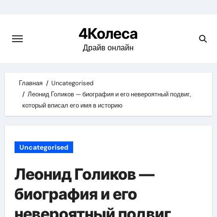
Skip
to
4Колеса
content
Драйв онлайн
Главная
Uncategorised
Леонид Голиков — биография и его невероятный подвиг,
который вписал его имя в историю
Uncategorised
Леонид Голиков —
биография и его
невероятный подвиг,