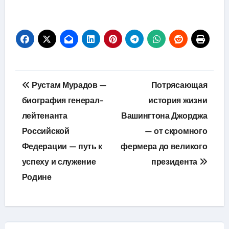
Навигация
Рустам Мурадов —
Потрясающая
по
биография генерал-
история жизни
лейтенанта
Вашингтона Джорджа
записям
Российской
— от скромного
Федерации — путь к
фермера до великого
успеху и служение
президента
Родине