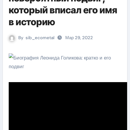
который вписал его имя
в историю
By
sib_ecometal
Мар 29, 2022