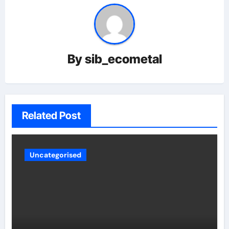
By
sib_ecometal
Related Post
Uncategorised