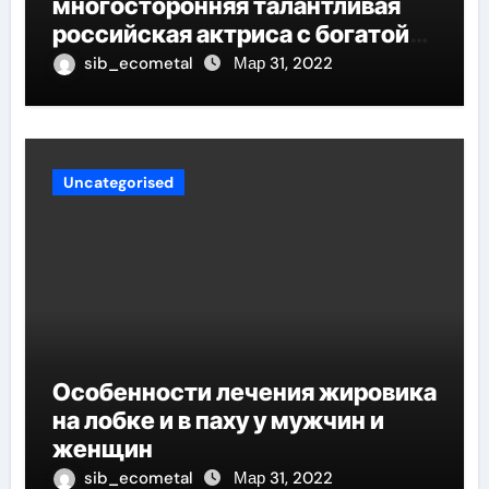
многосторонняя талантливая
российская актриса с богатой
биографией и успешной
sib_ecometal
Мар 31, 2022
карьерой
Uncategorised
Особенности лечения жировика
на лобке и в паху у мужчин и
женщин
sib_ecometal
Мар 31, 2022