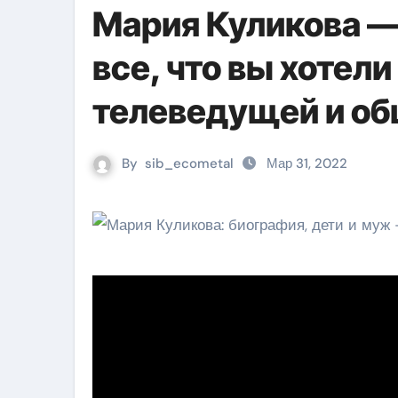
Мария Куликова —
все, что вы хотели
телеведущей и об
By
sib_ecometal
Мар 31, 2022