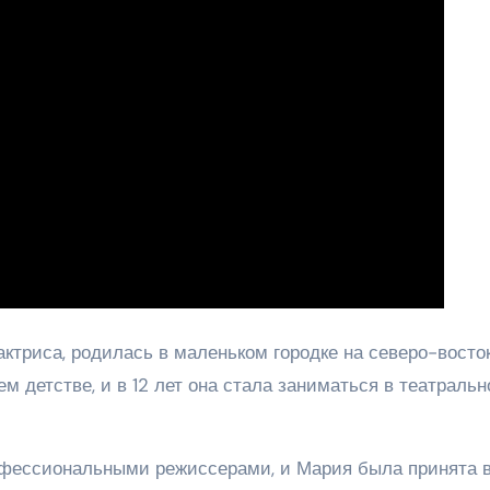
ктриса, родилась в маленьком городке на северо-восто
м детстве, и в 12 лет она стала заниматься в театральн
офессиональными режиссерами, и Мария была принята в