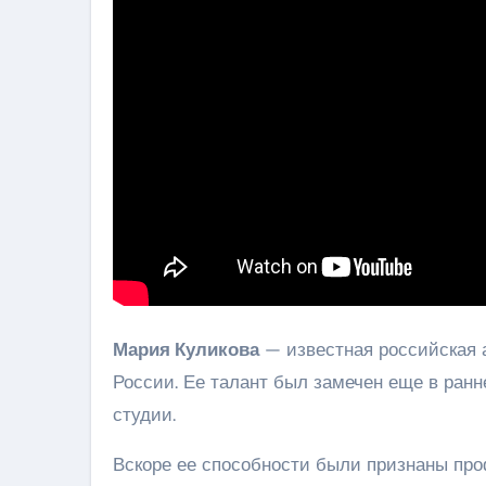
Мария Куликова
— известная российская а
России. Ее талант был замечен еще в ранне
студии.
Вскоре ее способности были признаны пр