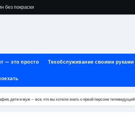
н без покраски
айн-образования в сфере современных профессий
принципы работы и критерии сравнения
онт автомобилей: оригинальные запчасти и сроки выполнен
арты для онлайн-платежей за 5 минут без верификации и 
т — это просто
Техобслуживание своими руками
учения для получения водительских прав категорий А, В, М
поехать
ем: как превратить ливень в комфортную поездку
 сигнализации: причины, способы и порядок экстренного 
фия, дети и муж — все, что вы хотели знать о яркой персоне телеведущей
техцентра премиального сегмента у 84-го км МКАД, вл.1 на
летворенности клиентов страховых компаний за 2026 год