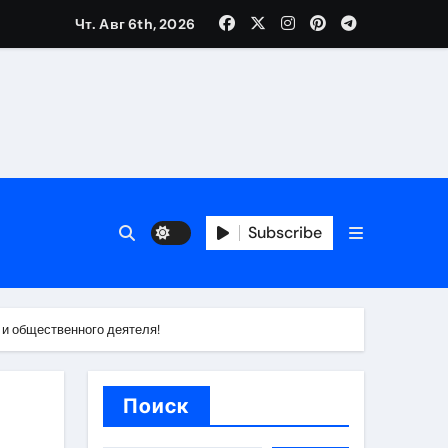
Чт. Авг 6th, 2026
ия работ
банков с пополнением стейблкоином в долларах
Subscribe
вмешательства
 и общественного деятеля!
 карте
Поиск