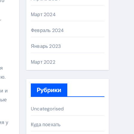
го
Март 2024
,
Февраль 2024
Январь 2023
Март 2022
ия
ию.
Рубрики
и и
ные
Uncategorised
ия у
Куда поехать