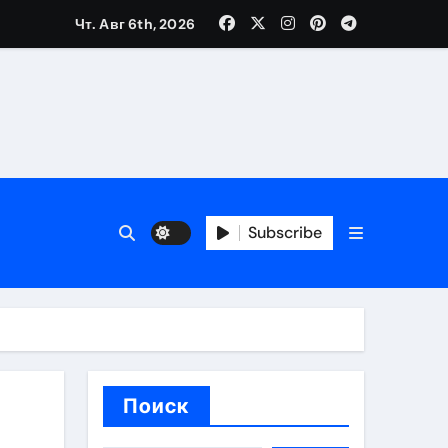
Чт. Авг 6th, 2026
ия работ
банков с пополнением стейблкоином в долларах
Subscribe
вмешательства
 карте
Поиск