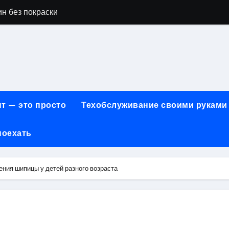
н без покраски
айн-образования в сфере современных профессий
принципы работы и критерии сравнения
онт автомобилей: оригинальные запчасти и сроки выполнен
арты для онлайн-платежей за 5 минут без верификации и 
т — это просто
Техобслуживание своими руками
учения для получения водительских прав категорий А, В, М
поехать
ем: как превратить ливень в комфортную поездку
 сигнализации: причины, способы и порядок экстренного 
ния шипицы у детей разного возраста
техцентра премиального сегмента у 84-го км МКАД, вл.1 на
летворенности клиентов страховых компаний за 2026 год