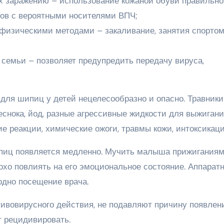
 заражению – использование кожаной обуви правильно
ктов с вероятными носителями ВПЧ;
изическими методами – закаливание, занятия спортом
 семьи – позволяет предупредить передачу вируса,
ля шипиц у детей нецелесообразно и опасно. Травники
еснока, йод, разные агрессивные жидкости для выжиган
е реакции, химические ожоги, травмы кожи, интоксикац
пиц появляется медленно. Мучить малыша прижиганиям
охо повлиять на его эмоциональное состояние. Аппарат
одно посещение врача.
ивовирусного действия, не подавляют причину появлен
 рецидивировать.