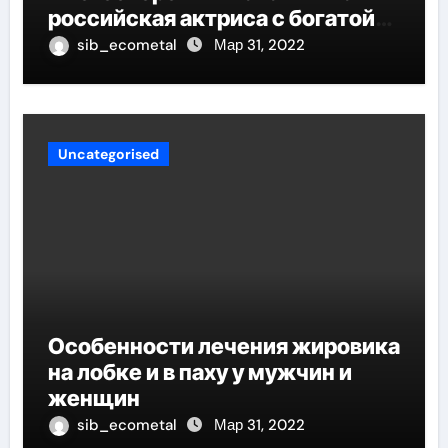
российская актриса с богатой
биографией и успешной
sib_ecometal
Мар 31, 2022
карьерой
Uncategorised
Особенности лечения жировика
на лобке и в паху у мужчин и
женщин
sib_ecometal
Мар 31, 2022