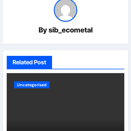
By
sib_ecometal
Related Post
Uncategorised