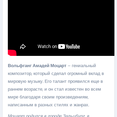
Вольфганг Амадей Моцарт
– гениальный
композитор, который сделал огромный вклад в
мировую музыку. Его талант проявился еще в
раннем возрасте, и он стал известен во всем
мире благодаря своим произведениям,
написанным в разных стилях и жанрах.
Моцарт родился в городе Зальцбург, в