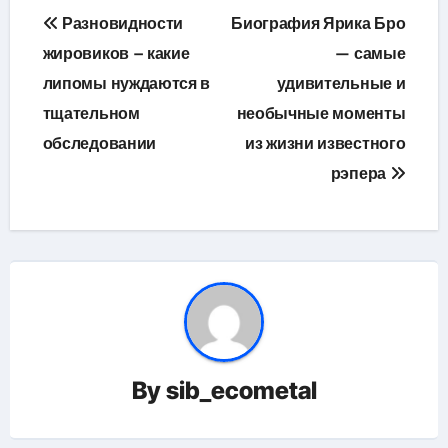
Навигация
Разновидности
Биография Ярика Бро
по
жировиков – какие
— самые
липомы нуждаются в
удивительные и
записям
тщательном
необычные моменты
обследовании
из жизни известного
рэпера
By
sib_ecometal