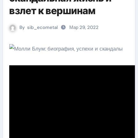
взлет к вершинам
By
sib_ecometal
Мар 29, 2022