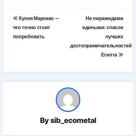
Навигация
Кухня Марокко —
Не пирамидами
по
что точно стоит
едиными: список
попробовать
лучших
записям
достопримечательностей
Египта
By
sib_ecometal