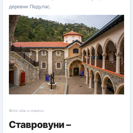
деревни Педулас.
Фото: villa-u-mare.ru
Ставровуни –