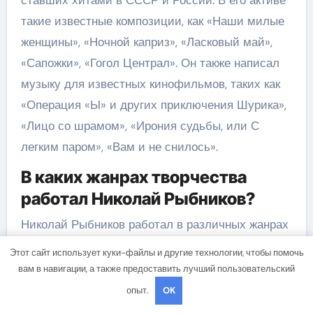
такие известные композиции, как «Наши милые
женщины», «Ночной каприз», «Ласковый май»,
«Сапожки», «Гогол Централ». Он также написал
музыку для известных кинофильмов, таких как
«Операция «Ы» и других приключения Шурика»,
«Лицо со шрамом», «Ирония судьбы, или С
легким паром», «Вам и не снилось».
В каких жанрах творчества
работал Николай Рыбников?
Николай Рыбников работал в различных жанрах
музыкального искусства. Он создавал песни в
Этот сайт использует куки-файлы и другие технологии, чтобы помочь
популярном жанре, написал музыку для кино и
вам в навигации, а также предоставить лучший пользовательский
театра. Также он компонировал хоровую и
опыт.
OK
симфоническую музыку, а также оперу.