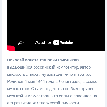
Николай Константинович Рыбников
—
выдающийся российский композитор, автор
множества песен, музыки для кино и театра.
Родился 4 мая 1944 года в Ленинграде, в семье
музыкантов. С самого детства он был окружен
музыкой и искусством, что сильно повлияло на
его развитие как творческой личности.