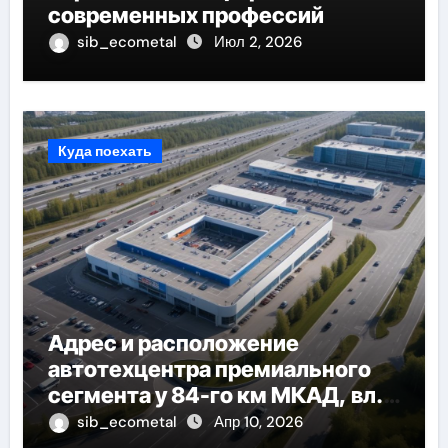
современных профессий
sib_ecometal
Июл 2, 2026
Куда поехать
Адрес и расположение
автотехцентра премиального
сегмента у 84-го км МКАД, вл.1
на карте
sib_ecometal
Апр 10, 2026