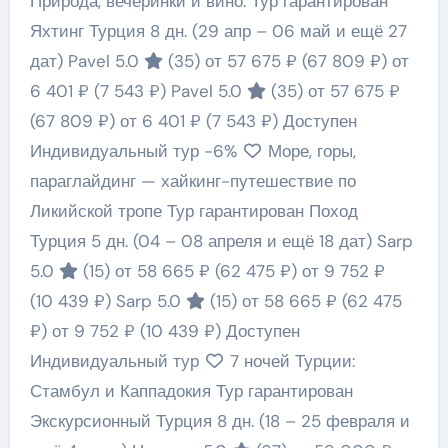
Природа, вечеринки и вино. Тур гарантирован
Яхтинг Турция
8 дн.
(29 апр – 06 май и ещё 27
дат)
Pavel 5.0
(35)
от 57 675 ₽
(67 809 ₽)
от
6 401 ₽
(7 543 ₽)
Pavel 5.0
(35)
от 57 675 ₽
(67 809 ₽)
от 6 401 ₽
(7 543 ₽)
Доступен
Индивидуальный тур
-6%
Море, горы,
параглайдинг — хайкинг-путешествие по
Ликийской тропе Тур гарантирован Поход
Турция
5 дн.
(04 – 08 апреля и ещё 18 дат)
Sarp
5.0
(15)
от 58 665 ₽
(62 475 ₽)
от 9 752 ₽
(10 439 ₽)
Sarp 5.0
(15)
от 58 665 ₽
(62 475
₽)
от 9 752 ₽
(10 439 ₽)
Доступен
Индивидуальный тур
7 ночей Турции:
Стамбул и Каппадокия Тур гарантирован
Экскурсионный Турция
8 дн.
(18 – 25 февраля и