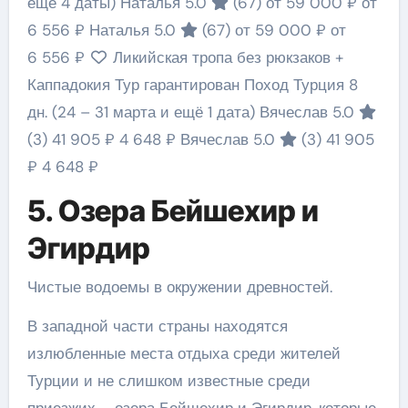
ещё 4 даты)
Наталья 5.0
(67)
от 59 000 ₽
от
6 556 ₽
Наталья 5.0
(67)
от 59 000 ₽
от
6 556 ₽
Ликийская тропа без рюкзаков +
Каппадокия Тур гарантирован Поход Турция
8
дн.
(24 – 31 марта и ещё 1 дата)
Вячеслав 5.0
(3)
41 905 ₽
4 648 ₽
Вячеслав 5.0
(3)
41 905
₽
4 648 ₽
5. Озера Бейшехир и
Эгирдир
Чистые водоемы в окружении древностей.
В западной части страны находятся
излюбленные места отдыха среди жителей
Турции и не слишком известные среди
приезжих – озера Бейшехир и Эгирдир, которые