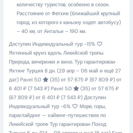
количеству туристов, особенно в сезон.
Расстояние от Фетхие (ближайший крупный
город, из которого к каньону ходят автобусу)
– 40 км, от Антальи – 190 км.
Доступен Индивидуальный тур
-15%
Яхтенный круиз вдоль Ликийской тропы.
Природа, вечеринки и вино. Тур гарантирован
Яхтинг Турция
8 дн.
(29 апр – 06 май и ещё 27
дат)
Pavel 5.0
(35)
от 57 675 ₽
(67 809 ₽)
от
6 401 ₽
(7 543 ₽)
Pavel 5.0
(35)
от 57 675 ₽
(67 809 ₽)
от 6 401 ₽
(7 543 ₽)
Доступен
Индивидуальный тур
-6%
Море, горы,
параглайдинг — хайкинг-путешествие по
Ликийской тропе Тур гарантирован Поход