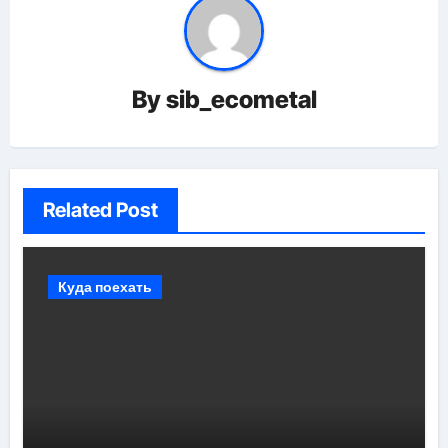
By
sib_ecometal
Related Post
Куда поехать