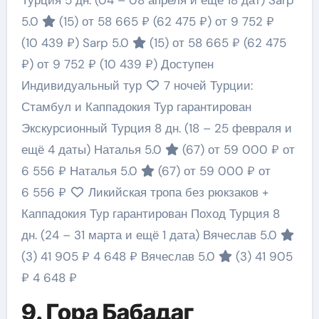
Турция
5 дн.
(04 – 08 апреля и ещё 18 дат)
Sarp
5.0
(15)
от 58 665 ₽
(62 475 ₽)
от 9 752 ₽
(10 439 ₽)
Sarp 5.0
(15)
от 58 665 ₽
(62 475
₽)
от 9 752 ₽
(10 439 ₽)
Доступен
Индивидуальный тур
7 ночей Турции:
Стамбул и Каппадокия Тур гарантирован
Экскурсионный Турция
8 дн.
(18 – 25 февраля и
ещё 4 даты)
Наталья 5.0
(67)
от 59 000 ₽
от
6 556 ₽
Наталья 5.0
(67)
от 59 000 ₽
от
6 556 ₽
Ликийская тропа без рюкзаков +
Каппадокия Тур гарантирован Поход Турция
8
дн.
(24 – 31 марта и ещё 1 дата)
Вячеслав 5.0
(3)
41 905 ₽
4 648 ₽
Вячеслав 5.0
(3)
41 905
₽
4 648 ₽
9. Гора Бабадаг