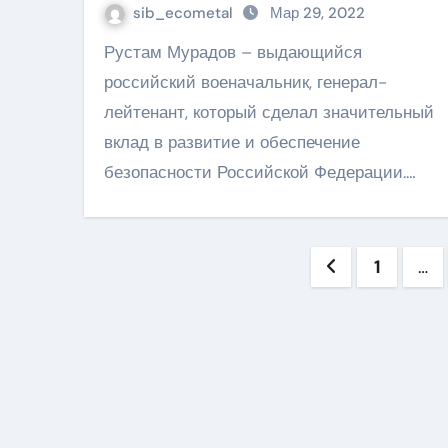
служение Родине
sib_ecometal
Мар 29, 2022
Рустам Мурадов – выдающийся
российский военачальник, генерал-
лейтенант, который сделал значительный
вклад в развитие и обеспечение
безопасности Российской Федерации.…
Пагинац
1
…
записей