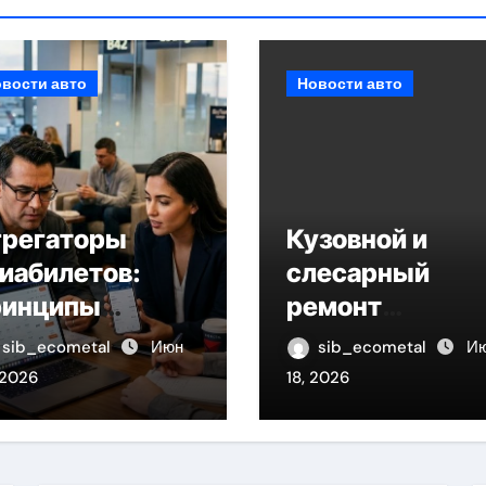
вости авто
Новости авто
грегаторы
Кузовной и
иабилетов:
слесарный
ринципы
ремонт
боты и
автомобилей:
sib_ecometal
Июн
sib_ecometal
И
ритерии
оригинальные
 2026
18, 2026
равнения
запчасти и сро
выполнения
работ