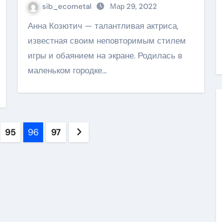
sib_ecometal
Мар 29, 2022
Анна Козютич — талантливая актриса,
известная своим неповторимым стилем
игры и обаянием на экране. Родилась в
маленьком городке…
ия
95
96
97