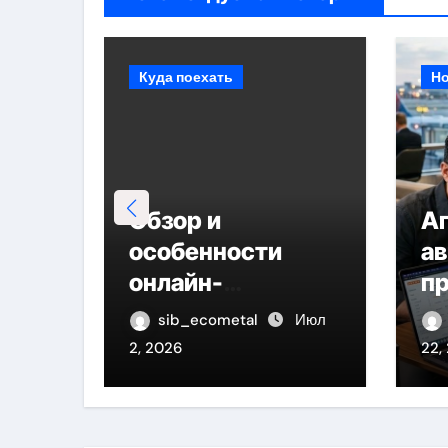
Куда поехать
Но
Обзор и
А
особенности
ав
онлайн-
п
образования в
ра
Июл
sib_ecometal
Июл
сфере
к
2, 2026
22,
современных
с
профессий