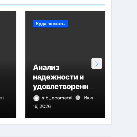
Куда поехать
Ново
Анализ
Ме
надежности и
выт
удовлетвореннос
вмя
ти клиентов
пок
юн
sib_ecometal
Июл
si
страховых
16, 2026
14, 20
ки
компаний за 2026
год