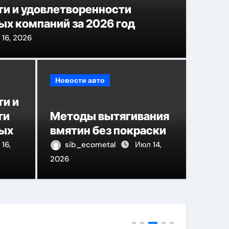
и и удовлетворенности
ых компаний за 2026 год
16, 2026
Новости авто
Кузо
ти и
ти
Методы вытягивания
виабилетов: принципы
авто
вых
вмятин без покраски
ерии сравнения
и ср
 год
16,
sib_ecometal
Июл 14,
22, 2026
2026
sib