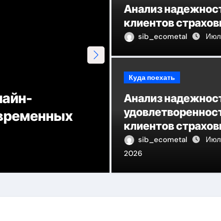
Анализ надежност
клиентов страхов
sib_ecometal
Июл 
Куда поехать
лайн-
Анализ надежнос
удовлетвореннос
овременных
Агрегаторы а
клиентов страхо
работы и крит
компаний за 2026
sib_ecometal
Июл 
2026
sib_ecometal
Июн 