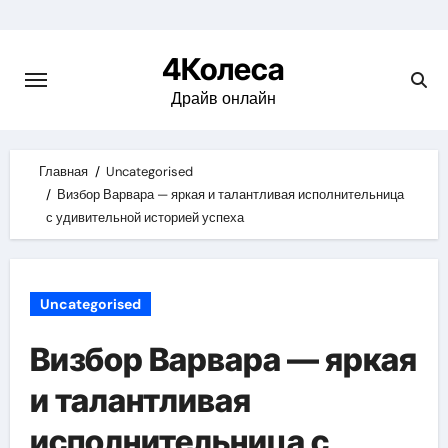
Skip
to
4Колеса
content
Драйв онлайн
Главная
Uncategorised
Визбор Варвара — яркая и талантливая исполнительница
с удивительной историей успеха
Uncategorised
Визбор Варвара — яркая
и талантливая
исполнительница с