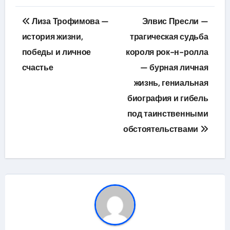
Навигация
Лиза Трофимова —
Элвис Пресли —
по
история жизни,
трагическая судьба
победы и личное
короля рок-н-ролла
записям
счастье
— бурная личная
жизнь, гениальная
биография и гибель
под таинственными
обстоятельствами