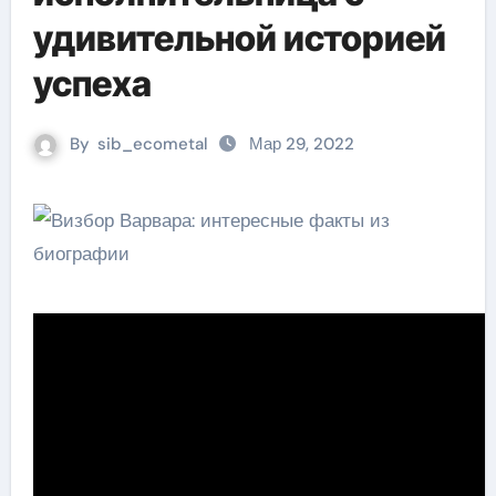
удивительной историей
успеха
By
sib_ecometal
Мар 29, 2022