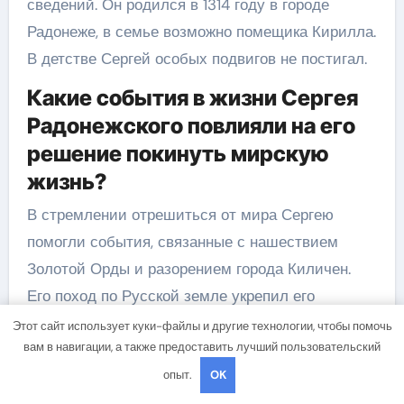
сведений. Он родился в 1314 году в городе
Радонеже, в семье возможно помещика Кирилла.
В детстве Сергей особых подвигов не постигал.
Какие события в жизни Сергея
Радонежского повлияли на его
решение покинуть мирскую
жизнь?
В стремлении отрешиться от мира Сергею
помогли события, связанные с нашествием
Золотой Орды и разорением города Киличен.
Его поход по Русской земле укрепил его
решимость покинуть все и посвятить свою
Этот сайт использует куки-файлы и другие технологии, чтобы помочь
вам в навигации, а также предоставить лучший пользовательский
жизнь служению Богу.
опыт.
OK
Какими подвигами и чудесами