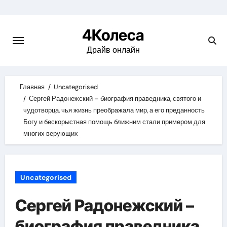
Skip
to
4Колеса
content
Драйв онлайн
Главная
Uncategorised
Сергей Радонежский – биография праведника, святого и
чудотворца, чья жизнь преображала мир, а его преданность
Богу и бескорыстная помощь ближним стали примером для
многих верующих
Uncategorised
Сергей Радонежский –
биография праведника,