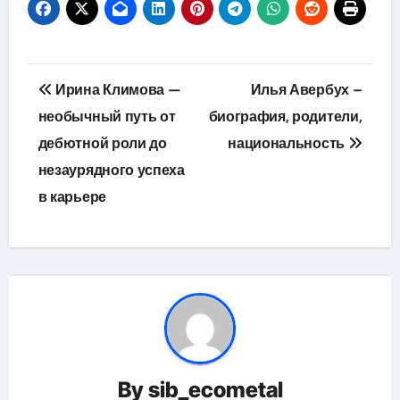
Навигация
Ирина Климова —
Илья Авербух –
по
необычный путь от
биография, родители,
дебютной роли до
национальность
записям
незаурядного успеха
в карьере
By
sib_ecometal