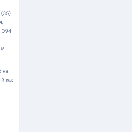
(35)
я,
 094
 ₽
о на
й как
о