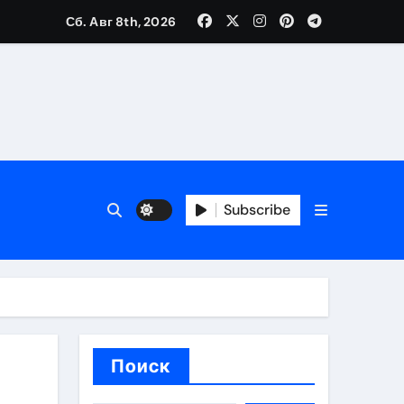
Сб. Авг 8th, 2026
ия работ
банков с пополнением стейблкоином в долларах
Subscribe
вмешательства
 карте
Поиск