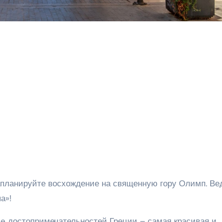
апланируйте восхождение на священную гору Олимп. Ве
а»!
see достопримечательностей Греции – самая красивая и