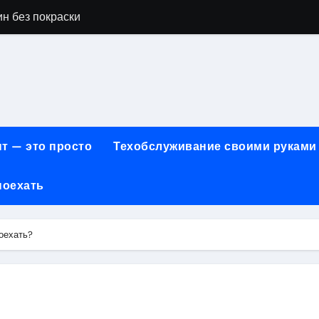
н без покраски
айн-образования в сфере современных профессий
принципы работы и критерии сравнения
онт автомобилей: оригинальные запчасти и сроки выполнен
арты для онлайн-платежей за 5 минут без верификации и 
т — это просто
Техобслуживание своими руками
учения для получения водительских прав категорий А, В, М
ем: как превратить ливень в комфортную поездку
поехать
 сигнализации: причины, способы и порядок экстренного 
оехать?
техцентра премиального сегмента у 84-го км МКАД, вл.1 на
летворенности клиентов страховых компаний за 2026 год