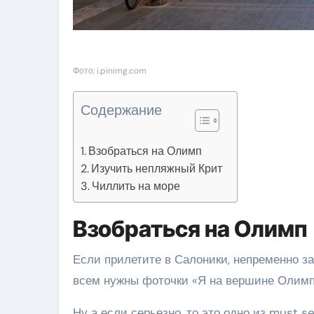
Фото: i.pinimg.com
Содержание
Взобраться на Олимп
Изучить непляжный Крит
Чиллить на море
Взобраться на Олимп
Если прилетите в Салоники, непременно з
всем нужны фоточки «Я на вершине Олимп
Ну а если серьезно, то это одно из must 