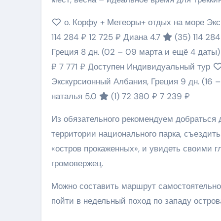
о. Корфу + Метеоры+ отдых на море Эк
114 284 ₽
12 725 ₽
Диана 4.7
(35)
114 28
Греция
8 дн.
(02 – 09 марта и ещё 4 даты
₽
7 771 ₽
Доступен Индивидуальный тур
Экскурсионный Албания, Греция
9 дн.
(16 
наталья 5.0
(1)
72 380 ₽
7 239 ₽
Из обязательного рекомендуем добраться 
территории национального парка, съездит
«остров прокаженных», и увидеть своими г
громовержец.
Можно составить маршрут самостоятельно 
пойти в недельный поход по западу острова