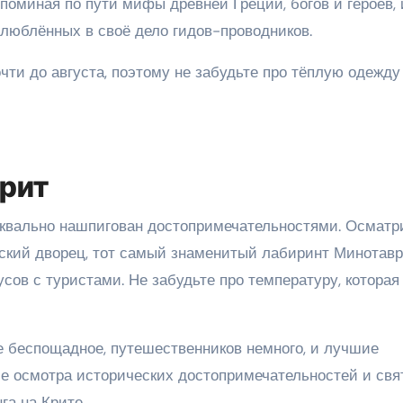
поминая по пути мифы древней Греции, богов и героев,
влюблённых в своё дело гидов-проводников.
ти до августа, поэтому не забудьте про тёплую одежду
рит
уквально нашпигован достопримечательностями. Осматр
осский дворец, тот самый знаменитый лабиринт Минотавр
сов с туристами. Не забудьте про температуру, которая
е беспощадное, путешественников немного, и лучшие
е осмотра исторических достопримечательностей и свя
га на Крите.