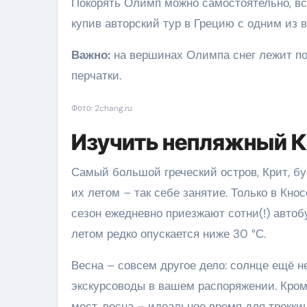
Покорять Олимп можно самостоятельно, вс
купив авторский тур в Грецию с одним из 
Важно:
на вершинах Олимпа снег лежит поч
перчатки.
Фото: 2chang.ru
Изучить непляжный К
Самый большой греческий остров, Крит, б
их летом – так себе занятие. Только в Кн
сезон ежедневно приезжают сотни(!) автобу
летом редко опускается ниже 30 °С.
Весна – совсем другое дело: солнце ещё н
экскурсоводы в вашем распоряжении. Кром
мест, весна – идеальное время для треккин