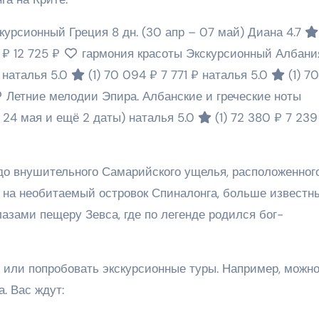
скурсионный Греция
8 дн.
(30 апр – 07 май)
Диана 4.7
4 ₽
12 725 ₽
гармония красоты Экскурсионный Албани
)
наталья 5.0
(1)
70 094 ₽
7 771 ₽
наталья 5.0
(1)
70
Летние мелодии Эпира. Албанские и греческие ноты
– 24 мая и ещё 2 даты)
наталья 5.0
(1)
72 380 ₽
7 239
до внушительного Самарийского ущелья, расположенног
ь на необитаемый островок Спиналонга, больше известны
лазами пещеру Зевса, где по легенде родился бог-
или попробовать экскурсионные туры. Например, можн
. Вас ждут: