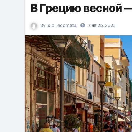
В Грецию весной —
By
sib_ecometal
Янв 25, 2023