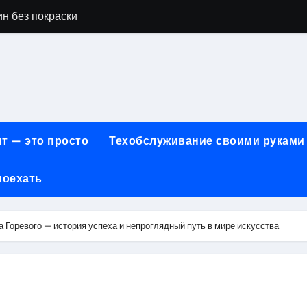
н без покраски
айн-образования в сфере современных профессий
принципы работы и критерии сравнения
онт автомобилей: оригинальные запчасти и сроки выполнен
арты для онлайн-платежей за 5 минут без верификации и 
т — это просто
Техобслуживание своими руками
учения для получения водительских прав категорий А, В, М
поехать
ем: как превратить ливень в комфортную поездку
 сигнализации: причины, способы и порядок экстренного 
 Горевого — история успеха и непроглядный путь в мире искусства
техцентра премиального сегмента у 84-го км МКАД, вл.1 на
летворенности клиентов страховых компаний за 2026 год