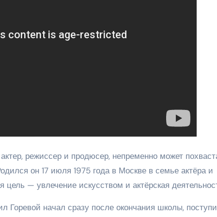
актер, режиссер и продюсер, непременно может похваст
одился он 17 июля 1975 года в Москве в семье актёра и
ая цель — увлечение искусством и актёрская деятельнос
 Горевой начал сразу после окончания школы, поступи