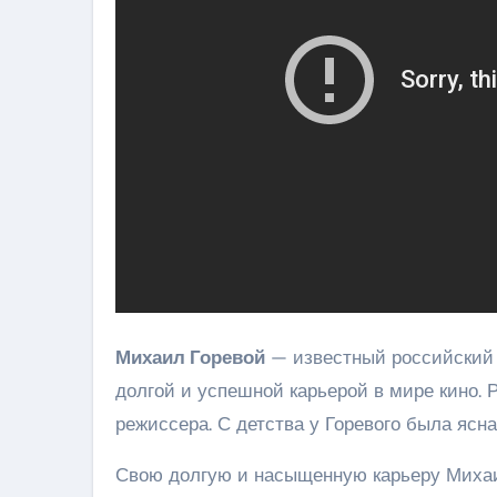
Михаил Горевой
— известный российский 
долгой и успешной карьерой в мире кино. Р
режиссера. С детства у Горевого была ясн
Свою долгую и насыщенную карьеру Михаил