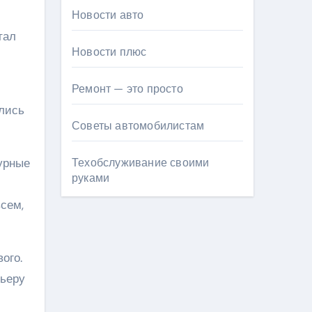
Новости авто
тал
Новости плюс
Ремонт — это просто
лись
Советы автомобилистам
урные
Техобслуживание своими
руками
сем,
ого.
рьеру