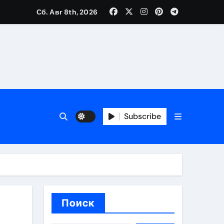
Сб. Авг 8th, 2026
ия работ
банков с пополнением стейблкоином в долларах
Subscribe
вмешательства
 карте
Поиск