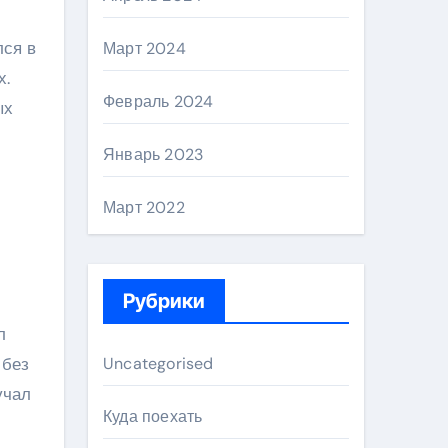
лся в
Март 2024
х.
Февраль 2024
ых
Январь 2023
Март 2022
Рубрики
л
 без
Uncategorised
учал
Куда поехать