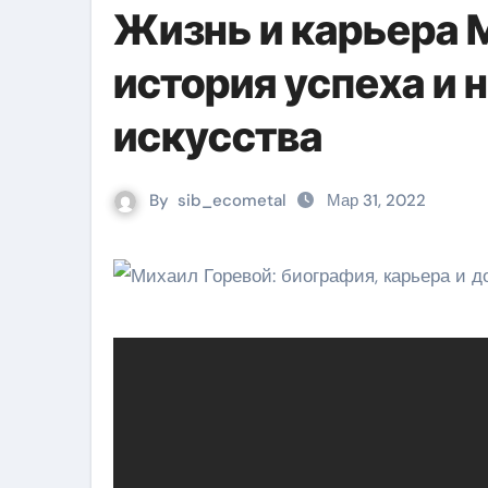
Жизнь и карьера 
история успеха и 
искусства
By
sib_ecometal
Мар 31, 2022