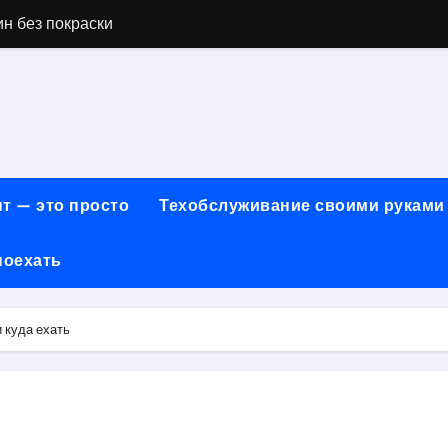
н без покраски
айн-образования в сфере современных профессий
принципы работы и критерии сравнения
онт автомобилей: оригинальные запчасти и сроки выполнен
арты для онлайн-платежей за 5 минут без верификации и 
т — это просто
Техобслуживание своими руками
учения для получения водительских прав категорий А, В, М
поехать
ем: как превратить ливень в комфортную поездку
 сигнализации: причины, способы и порядок экстренного 
 куда ехать
техцентра премиального сегмента у 84-го км МКАД, вл.1 на
летворенности клиентов страховых компаний за 2026 год