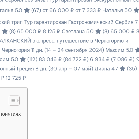
талья 5.0
(67)
от 66 000 ₽
от 7 333 ₽
Наталья 5.0
ский трип Тур гарантирован Гастрономический Сербия
7
0
(8)
65 000 ₽
8 125 ₽
Светлана 5.0
(8)
65 000 ₽
8
АЛКАНСКИЙ экспресс: путешествие в Черногорию и
, Черногория
11 дн.
(14 – 24 сентября 2024)
Максим 5.0
сим 5.0
(112)
83 046 ₽
(84 722 ₽)
6 934 ₽
(7 086 ₽)
ионный Греция
8 дн.
(30 апр – 07 май)
Диана 4.7
(35)
4 ₽
12 725 ₽
 понятиях