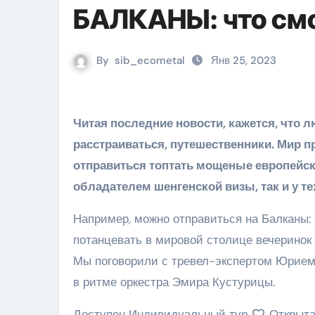
БАЛКАНЫ: что смо
By
sib_ecometal
Янв 25, 2023
Читая последние новости, кажется, что любимая всеми Европа стала недоступной. Но не спешите
расстраиваться, путешественники. Мир п
отправиться топтать мощеные европейски
обладателем шенгенской визы, так и у те
Например, можно отправиться на Балканы: 
потанцевать в мировой столице вечеринок п
Мы поговорили с тревел-экспертом Юрием, 
в ритме оркестра Эмира Кустурицы.
Доступен Индивидуальный тур
Открыта