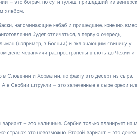
ии – это бограч, по сути гуляш, пришедший из венгерс
м хлебом.
аски, напоминающие кебаб и пришедшие, конечно, вмес
иготовления будет отличаться, в первую очередь,
ьман (например, в Боснии) и включающим свинину у
мом деле, чевапчичи распространены вплоть до Чехии и
 в Словении и Хорватии, по факту это десерт из сыра,
 А в Сербии штрукли – это запеченные в сыре орехи ил
вариант – это наличные. Сербия только планирует нач
же странах это невозможно. Второй вариант – это дене