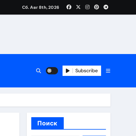
Сб. Авг 8th, 2026
ия работ
банков с пополнением стейблкоином в долларах
Subscribe
вмешательства
 карте
Поиск