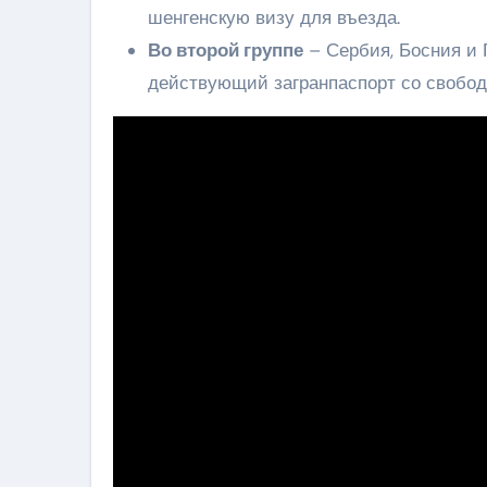
шенгенскую визу для въезда.
Во второй группе
– Сербия, Босния и 
действующий загранпаспорт со свобод