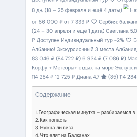
8 дн.
(18 – 25 февраля и ещё 4 даты)
На
от 66 000 ₽
от 7 333 ₽
Сербия: балкан
(24 – 30 апреля и ещё 1 дата)
Светлана 5.
₽
Доступен Индивидуальный тур
-2%
Б
Албанию! Экскурсионный 3 места Албания
83 046 ₽
(84 722 ₽)
6 934 ₽
(7 086 ₽)
Мак
Корфу + Метеоры+ отдых на море Экскурс
114 284 ₽
12 725 ₽
Диана 4.7
(35)
114 28
Содержание
Географическая минутка – разбираемся в
Как попасть
Нужна ли виза
Что едят на Балканах