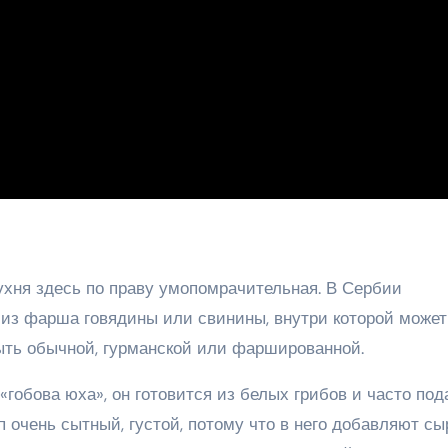
ухня здесь по праву умопомрачительная. В Сербии
а из фарша говядины или свинины, внутри которой может
быть обычной, гурманской или фаршированной.
гобова юха», он готовится из белых грибов и часто под
п очень сытный, густой, потому что в него добавляют сы