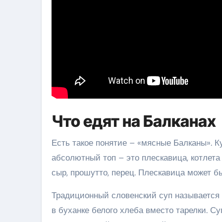
Что едят на Балканах
Есть такое понятие – «мясные Балканы». К
абсолютный топ – это плескавица, котлет
сыр, прошутто, перец. Плескавица может 
Традиционный словенский суп называется «
в буханке белого хлеба вместо тарелки. Су