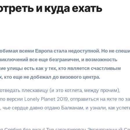
треть и куда ехать
риключений все еще безграничен, и возможность
е улицы есть как у тех, кто является счастливым
х, кто еще не добежал до визового центра.
отведать плескавицу (и это котлета, между прочим),
о версии Lonely Planet 2019, отправиться на яхте по за
чье сердце давно отдано Балканам, и узнали, как успет
я Сербия без визы! Тур гарантирован Экскурсионный С