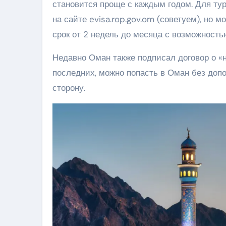
становится проще с каждым годом. Для ту
на сайте evisa.rop.gov.om (советуем), но 
срок от 2 недель до месяца с возможность
Недавно Оман также подписал договор о 
последних, можно попасть в Оман без доп
сторону.