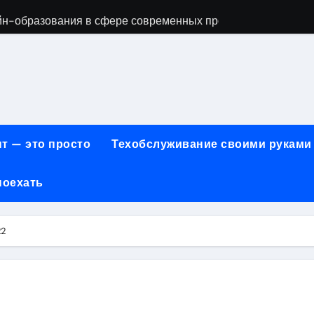
айн-образования в сфере современных профессий
принципы работы и критерии сравнения
онт автомобилей: оригинальные запчасти и сроки выполнен
арты для онлайн-платежей за 5 минут без верификации и 
учения для получения водительских прав категорий А, В, М
т — это просто
Техобслуживание своими руками
ем: как превратить ливень в комфортную поездку
поехать
 сигнализации: причины, способы и порядок экстренного 
техцентра премиального сегмента у 84-го км МКАД, вл.1 на
22
летворенности клиентов страховых компаний за 2026 год