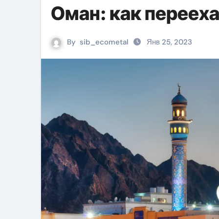
Оман: как перееха
By
sib_ecometal
Янв 25, 2023