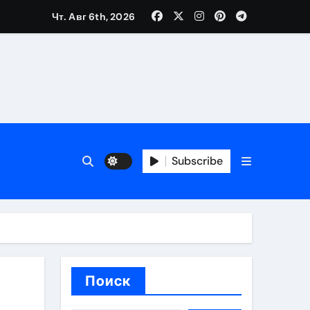
Чт. Авг 6th, 2026
ия работ
банков с пополнением стейблкоином в долларах
Subscribe
вмешательства
 карте
Поиск