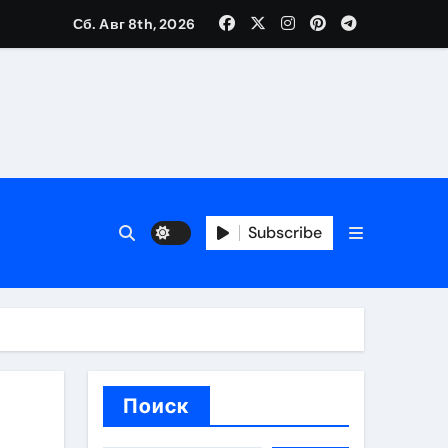
Сб. Авг 8th, 2026
ия работ
банков с пополнением стейблкоином в долларах
Subscribe
вмешательства
 карте
Поиск