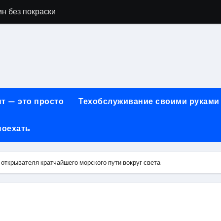
н без покраски
айн-образования в сфере современных профессий
принципы работы и критерии сравнения
онт автомобилей: оригинальные запчасти и сроки выполнен
арты для онлайн-платежей за 5 минут без верификации и 
т — это просто
Техобслуживание своими руками
учения для получения водительских прав категорий А, В, М
поехать
ем: как превратить ливень в комфортную поездку
 сигнализации: причины, способы и порядок экстренного 
открывателя кратчайшего морского пути вокруг света
техцентра премиального сегмента у 84-го км МКАД, вл.1 на
летворенности клиентов страховых компаний за 2026 год