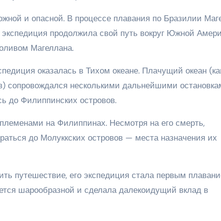
ожной и опасной. В процессе плавания по Бразилии Маг
м экспедиция продолжила свой путь вокруг Южной Амери
роливом Магеллана.
педиция оказалась в Тихом океане. Плачущий океан (как
в) сопровождался несколькими дальнейшими остановка
сь до Филиппинских островов.
племенами на Филиппинах. Несмотря на его смерть,
аться до Молуккских островов — места назначения их
ить путешествие, его экспедиция стала первым плаван
ляется шарообразной и сделала далекоидущий вклад в