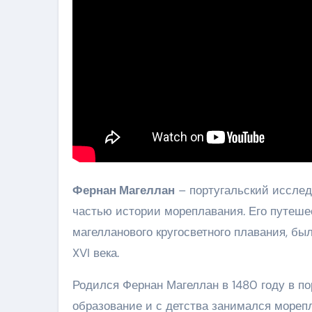
Фернан Магеллан
– португальский исслед
частью истории мореплавания. Его путеше
магелланового кругосветного плавания, б
XVI века.
Родился Фернан Магеллан в 1480 году в п
образование и с детства занимался морепл