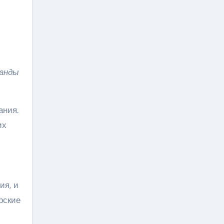
манды
ания.
их
ия, и
рские