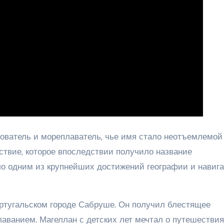
ователь и мореплаватель, чье имя стало неотъемлемой
ствие, которое впоследствии получило название
ыло одним из крупнейших достижений географии и навиг
ортугальском городе Сабруше. Он получил блестящее
аванием. Магеллан с детских лет мечтал о путешествия