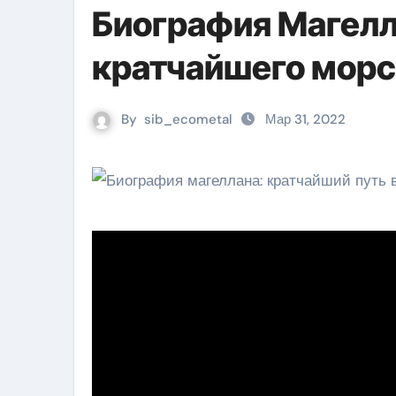
Биография Магелл
кратчайшего морск
By
sib_ecometal
Мар 31, 2022