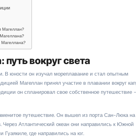
диции
л Магеллан?
 Магеллана?
я Магеллана?
 путь вокруг света
ии. В юности он изучал мореплавание и стал опытным
едицией Магеллан принял участие в плавании вокруг капу
едиции он спланировал свое собственное путешествие 
наменитое путешествие. Он вышел из порта Сан-Люка на
в. Через Атлантический океан они направились к Южной
и Гуаякиле, где направились на юг.