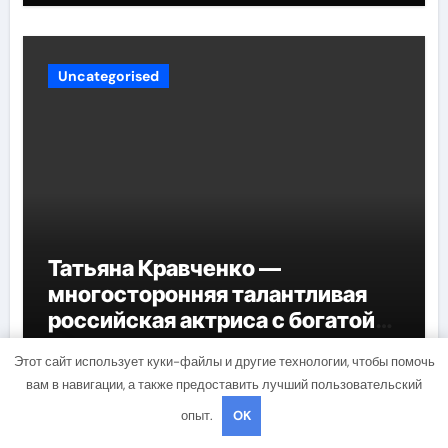
Uncategorised
Татьяна Кравченко —
многосторонняя талантливая
российская актриса с богатой
биографией и успешной
sib_ecometal
Мар 31, 2022
Этот сайт использует куки-файлы и другие технологии, чтобы помочь
карьерой
вам в навигации, а также предоставить лучший пользовательский
опыт.
OK