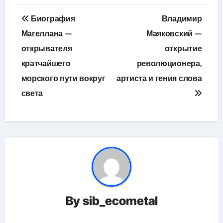
Навигация
Биография
Владимир
по
Магеллана —
Маяковский —
открывателя
открытие
записям
кратчайшего
революционера,
морского пути вокруг
артиста и гения слова
света
By
sib_ecometal