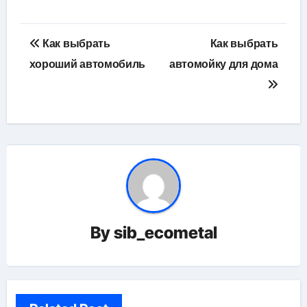
Навигация
Как выбрать
Как выбрать
по
хороший автомобиль
автомойку для дома
записям
By
sib_ecometal