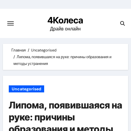
Skip
to
4Колеса
content
Драйв онлайн
Главная
Uncategorised
Липома, появившаяся на руке: причины образования и
методы устранения
Uncategorised
Липома, появившаяся на
руке: причины
образования и методы