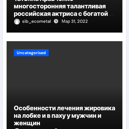
многосторонняя талантливая
российская актриса с богатой
биографией и успешной
sib_ecometal
Мар 31, 2022
карьерой
Uncategorised
Особенности лечения жировика
на лобке и в паху у мужчин и
женщин