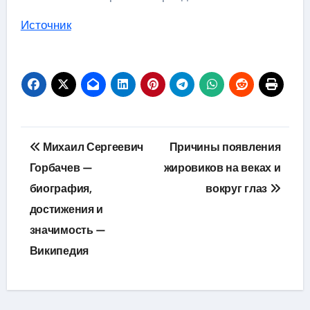
Источник
Навигация
Михаил Сергеевич
Причины появления
по
Горбачев —
жировиков на веках и
биография,
вокруг глаз
записям
достижения и
значимость —
Википедия