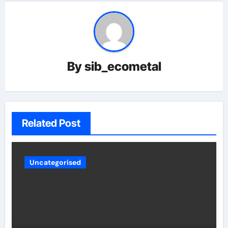
By
sib_ecometal
Related Post
Uncategorised