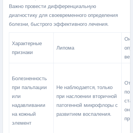
Важно провести дифференциальную
диагностику для своевременного определения
болезни, быстрого эффективного лечения.
Онк
Характерные
Липома
опу
признаки
век
Болезненность
Отм
при пальпации
Не наблюдается, только
поз
или
при наслоении вторичной
ста
надавливании
патогенной микрофлоры с
онк
на кожный
развитием воспаления.
про
элемент