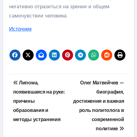
негативно отразиться на зрении и общем
самочувствии человека.
Источник
Навигация
Липома,
Олег Матвейчев —
по
появившаяся на руке:
биография,
причины
достижения и важная
записям
образования и
роль политолога в
методы устранения
современной
политике