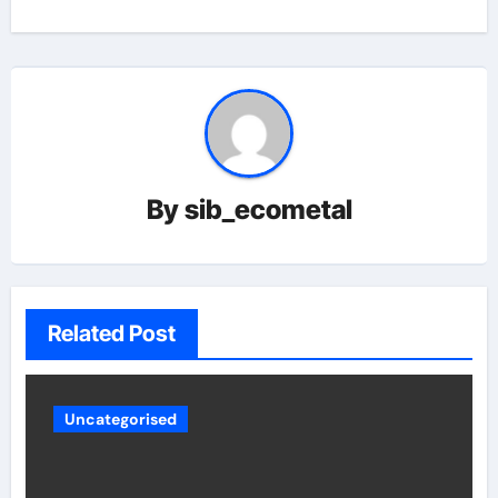
By
sib_ecometal
Related Post
Uncategorised