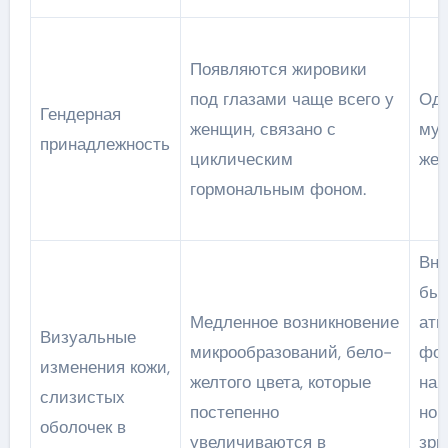
Появляются жировики
под глазами чаще всего у
Оди
Гендерная
женщин, связано с
муж
принадлежность
циклическим
жен
гормональным фоном.
Вне
быс
Медленное возникновение
ати
Визуальные
микрообразований, бело-
фор
изменения кожи,
желтого цвета, которые
нар
слизистых
постепенно
но
оболочек в
увеличиваются в
зри