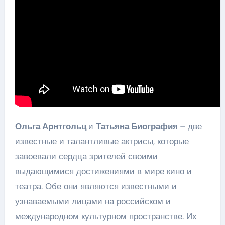
Ольга Арнтгольц
и
Татьяна Биография
– две
известные и талантливые актрисы, которые
завоевали сердца зрителей своими
выдающимися достижениями в мире кино и
театра. Обе они являются известными и
узнаваемыми лицами на российском и
международном культурном пространстве. Их