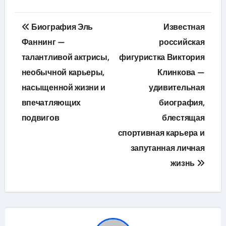
Навигация
Биография Эль
Известная
по
Фаннинг —
российская
талантливой актрисы,
фигуристка Виктория
записям
необычной карьеры,
Клинкова —
насыщенной жизни и
удивительная
впечатляющих
биография,
подвигов
блестящая
спортивная карьера и
запутанная личная
жизнь