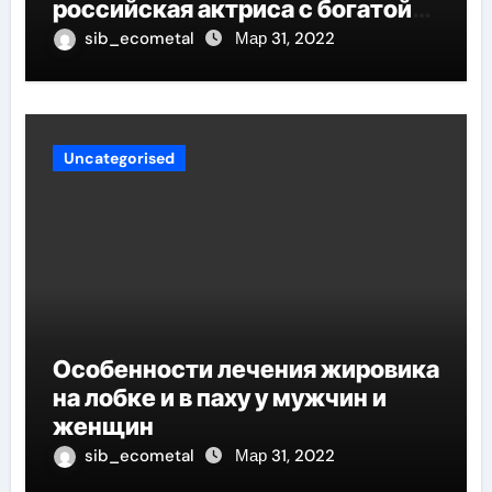
российская актриса с богатой
биографией и успешной
sib_ecometal
Мар 31, 2022
карьерой
Uncategorised
Особенности лечения жировика
на лобке и в паху у мужчин и
женщин
sib_ecometal
Мар 31, 2022