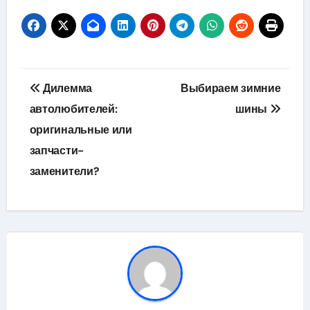
Навигация
Дилемма
Выбираем зимние
по
автолюбителей:
шины
оригинальные или
записям
запчасти-
заменители?