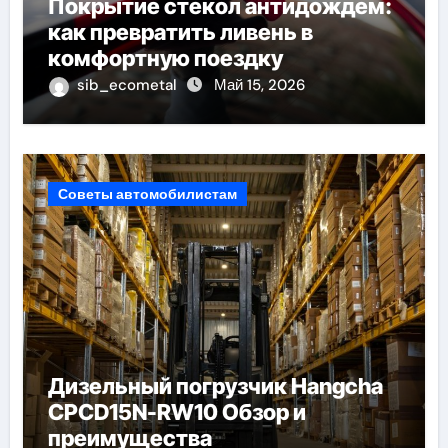
Покрытие стекол антидождем:
как превратить ливень в
комфортную поездку
sib_ecometal
Май 15, 2026
Советы автомобилистам
Дизельный погрузчик Hangcha
CPCD15N-RW10 Обзор и
преимущества