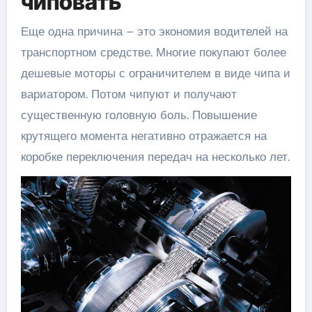
чиповать
Еще одна причина – это экономия водителей на
транспортном средстве. Многие покупают более
дешевые моторы с ограничителем в виде чипа и
вариатором. Потом чипуют и получают
существенную головную боль. Повышение
крутящего момента негативно отражается на
коробке переключения передач на несколько лет.