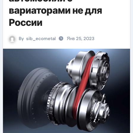
вариаторами не для
России
By
sib_ecometal
Янв 25, 2023