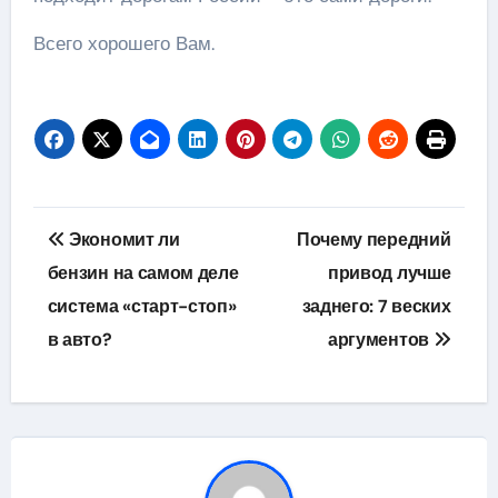
Всего хорошего Вам.
Навигация
Экономит ли
Почему передний
по
бензин на самом деле
привод лучше
система «старт-стоп»
заднего: 7 веских
записям
в авто?
аргументов