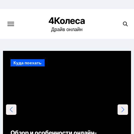
Skip
to
4Колеса
content
Драйв онлайн
Куда поехать
Обзор и особенности онлайн-