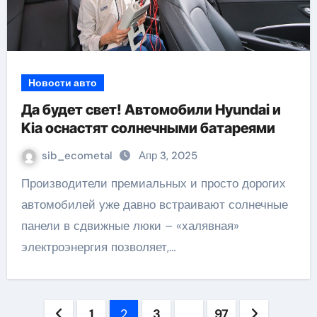
Новости авто
Да будет свет! Автомобили Hyundai и
Kia оснастят солнечными батареями
sib_ecometal
Апр 3, 2025
Производители премиальных и просто дорогих
автомобилей уже давно встраивают солнечные
панели в сдвижные люки – «халявная»
электроэнергия позволяет,…
Пагинация
1
2
3
…
97